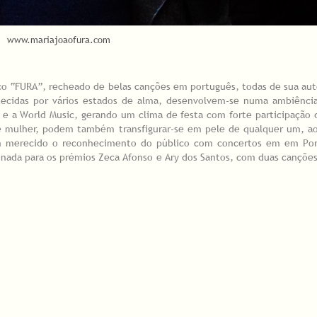
www.mariajoaofura.com
co “FURA”, recheado de belas canções em português, todas de sua au
 tecidas por vários estados de alma, desenvolvem-se numa ambiência
 e a World Music, gerando um clima de festa com forte participação 
de mulher, podem também transfigurar-se em pele de qualquer um, ao
tem merecido o reconhecimento do público com concertos em em Por
onada para os prémios Zeca Afonso e Ary dos Santos, com duas cançõe