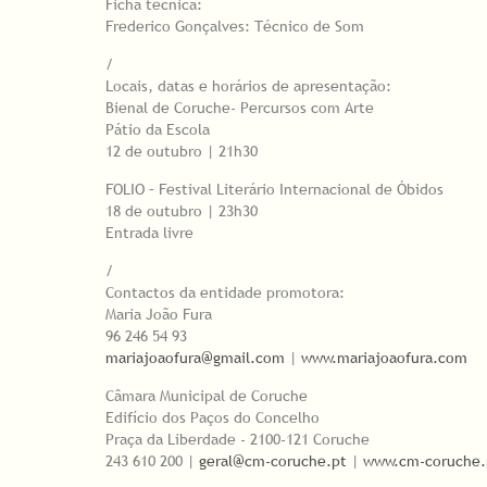
Ficha técnica:
Frederico Gonçalves: Técnico de Som
/
Locais, datas e horários de apresentação:
Bienal de Coruche- Percursos com Arte
Pátio da Escola
12 de outubro | 21h30
FOLIO – Festival Literário Internacional de Óbidos
18 de outubro | 23h30
Entrada livre
/
Contactos da entidade promotora:
Maria João Fura
96 246 54 93
mariajoaofura@gmail.com
|
www.mariajoaofura.com
Câmara Municipal de Coruche
Edifício dos Paços do Concelho
Praça da Liberdade - 2100-121 Coruche
243 610 200 |
geral@cm-coruche.pt
|
www.cm-coruche.