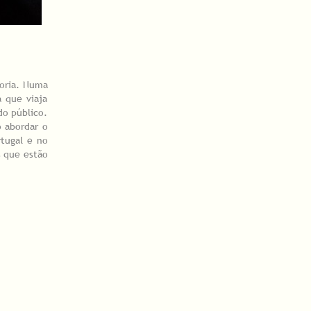
toria. Numa
 que viaja
do público.
 abordar o
tugal e no
s que estão