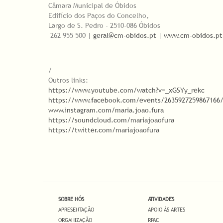
Câmara Municipal de Óbidos
Edifício dos Paços do Concelho,
Largo de S. Pedro - 2510-086 Óbidos
262 955 500 |
geral@cm-obidos.pt
|
www.cm-obidos.pt
/
Outros links:
https://www.youtube.com/watch?v=_xGSYy_rekc
https://www.facebook.com/events/2635927259867166
www.instagram.com/maria.joao.fura
https://soundcloud.com/mariajoaofura
https://twitter.com/mariajoaofura
SOBRE NÓS
ATIVIDADES
APRESENTAÇÃO
APOIO ÀS ARTES
ORGANIZAÇÃO
RPAC