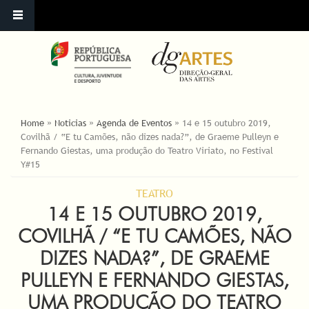
ESTÁ AQUI
Home
»
Noticias
»
Agenda de Eventos
»
14 e 15 outubro 2019,
Covilhã / “E tu Camões, não dizes nada?”, de Graeme Pulleyn e
Fernando Giestas, uma produção do Teatro Viriato, no Festival
Y#15
TEATRO
14 E 15 OUTUBRO 2019,
COVILHÃ / “E TU CAMÕES, NÃO
DIZES NADA?”, DE GRAEME
PULLEYN E FERNANDO GIESTAS,
UMA PRODUÇÃO DO TEATRO