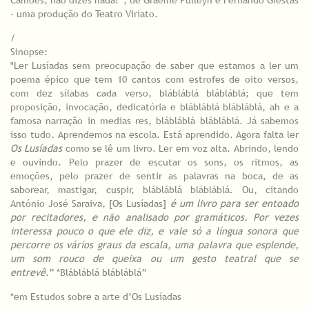
Camões, não dizes nada?”, de Graeme Pulleyn e Fernando Giestas
- uma produção do Teatro Viriato.
/
Sinopse:
"Ler Lusíadas sem preocupação de saber que estamos a ler um
poema épico que tem 10 cantos com estrofes de oito versos,
com dez sílabas cada verso, blábláblá blábláblá; que tem
proposição, invocação, dedicatória e blábláblá blábláblá, ah e a
famosa narração in medias res, blábláblá blábláblá. Já sabemos
isso tudo. Aprendemos na escola. Está aprendido. Agora falta ler
Os Lusíadas
como se lê um livro. Ler em voz alta. Abrindo, lendo
e ouvindo. Pelo prazer de escutar os sons, os ritmos, as
emoções, pelo prazer de sentir as palavras na boca, de as
saborear, mastigar, cuspir, blábláblá blábláblá. Ou, citando
António José Saraiva, [Os Lusíadas]
é um livro para ser entoado
por recitadores, e não analisado por gramáticos. Por vezes
interessa pouco o que ele diz, e vale só a língua sonora que
percorre os vários graus da escala, uma palavra que esplende,
um som rouco de queixa ou um gesto teatral que se
entrevê
.” *Blábláblá blábláblá”
*em Estudos sobre a arte d’Os Lusíadas