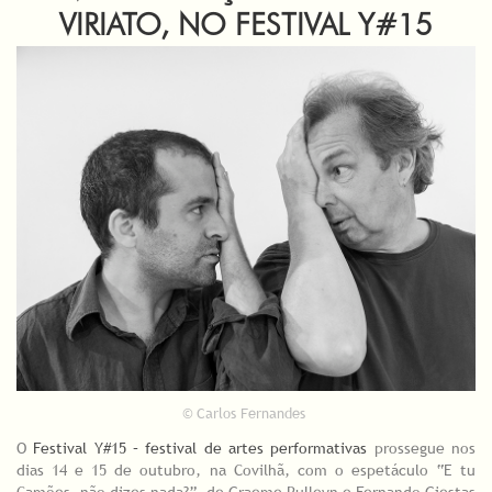
VIRIATO, NO FESTIVAL Y#15
© Carlos Fernandes
O
Festival Y#15 – festival de artes performativas
prossegue nos
dias 14 e 15 de outubro, na Covilhã, com o espetáculo “E tu