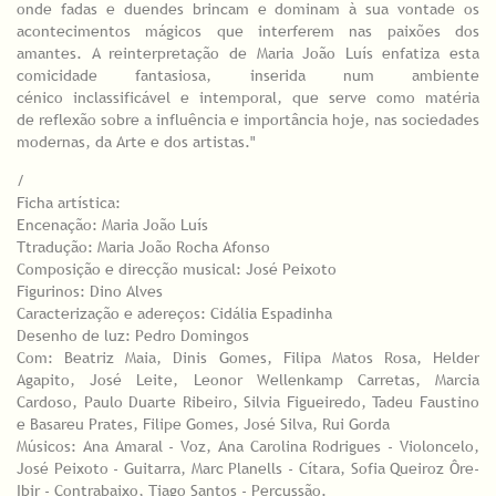
onde fadas e duendes brincam e dominam à sua vontade os
acontecimentos mágicos que interferem nas paixões dos
amantes. A reinterpretação de Maria João Luís enfatiza esta
comicidade fantasiosa, inserida num ambiente
cénico inclassificável e intemporal, que serve como matéria
de reflexão sobre a influência e importância hoje, nas sociedades
modernas, da Arte e dos artistas."
/
Ficha artística:
Encenação: Maria João Luís
Ttradução: Maria João Rocha Afonso
Composição e direcção musical: José Peixoto
Figurinos: Dino Alves
Caracterização e adereços: Cidália Espadinha
Desenho de luz: Pedro Domingos
Com: Beatriz Maia, Dinis Gomes, Filipa Matos Rosa, Helder
Agapito, José Leite, Leonor Wellenkamp Carretas, Marcia
Cardoso, Paulo Duarte Ribeiro, Silvia Figueiredo, Tadeu Faustino
e Basareu Prates, Filipe Gomes, José Silva, Rui Gorda
Músicos: Ana Amaral - Voz, Ana Carolina Rodrigues - Violoncelo,
José Peixoto - Guitarra, Marc Planells - Cítara, Sofia Queiroz Ôre-
Ibir - Contrabaixo, Tiago Santos - Percussão.