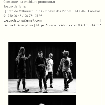
Contactos da entidade promotora:
Teatro da Terra
Quinta do Milheiriço, n 53 - Ribeira das Vinhas - 7400-070 Galveias
91 750 00 48 / 96 771 05 98
teatrodaterra@gmail.com
|
teatrodaterra.pt.vu
|
https://www.facebook.com/teatrodaterra/