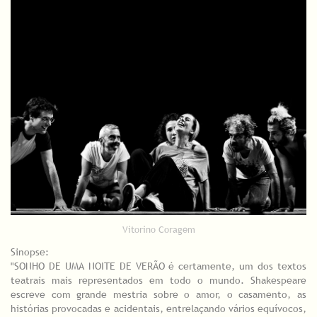
Vitorino Coragem
Sinopse:
"SONHO DE UMA NOITE DE VERÃO é certamente, um dos textos
teatrais mais representados em todo o mundo. Shakespeare
escreve com grande mestria sobre o amor, o casamento, as
histórias provocadas e acidentais, entrelaçando vários equívocos,