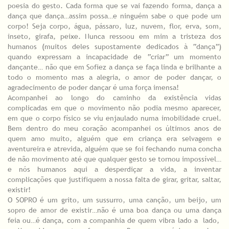
poesia do gesto. Cada forma que se vai fazendo forma, dança a
dança que dança…assim possa…e ninguém sabe o que pode um
corpo! Seja corpo, água, pássaro, luz, nuvem, flor, erva, som,
inseto, girafa, peixe. Nunca ressoou em mim a tristeza dos
humanos (muitos deles supostamente dedicados à “dança”)
quando expressam a incapacidade de “criar” um momento
dançante… não que em Sofiez a dança se faça linda e brilhante a
todo o momento mas a alegria, o amor de poder dançar, o
agradecimento de poder dançar é uma força imensa!
Acompanhei ao longo do caminho da existência vidas
complicadas em que o movimento não podia mesmo aparecer,
em que o corpo físico se viu enjaulado numa imobilidade cruel.
Bem dentro do meu coração acompanhei os últimos anos de
quem amo muito, alguém que em criança era selvagem e
aventureira e atrevida, alguém que se foi fechando numa concha
de não movimento até que qualquer gesto se tornou impossível…
e nós humanos aqui a desperdiçar a vida, a inventar
complicações que justifiquem a nossa falta de girar, gritar, saltar,
existir!
O SOPRO é um grito, um sussurro, uma canção, um beijo, um
sopro de amor de existir…não é uma boa dança ou uma dança
feia ou…é dança, com a companhia de quem vibra lado a lado,