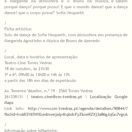
a Margarida na atmosfera e o Bruno na música, e sabem
porque danço? porque posso! E que o mundo dance! que a dança
dance! que o corpo possa!" Sofia Neuparth
/
Ficha artística:
Solo de dança de Sofia Neuparth, com Atmosfera em presença de
Margarida Agostinho e Música de Bruno de Azevedo
/
Local, data e horários de apresentação:
Teatro-Cine Torres Vedras
18 de outubro, às 21h30
3ª a 6ª: 09h00 às 13h00 e 14h às 17h
a partir das 18h em dias de espetáculo
Av. Tenente Valadim, n.º 19 - 2560 Torres Vedras
261338131 |
teatro.cine@cm-tvedras.pt
\
Localização Google
Maps
Link info:
http://www.cm-tvedras.pt/agenda/detalhes/90844/?
fbclid=IwAR3Y65WXLedmvejaip4tqbdcFyZkoeRZXj3a86gJqGo7vgcAe1
/
Informação sobre bilheteira: