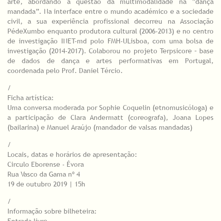
arte, abordando a questão da multimodalidade na “dança
mandada”. Na interface entre o mundo académico e a sociedade
civil, a sua experiência profissional decorreu na Associação
PédeXumbo enquanto produtora cultural (2006-2013) e no centro
de investigação INET-md polo FMH-ULisboa, com uma bolsa de
investigação (2014-2017). Colaborou no projeto Terpsicore – base
de dados de dança e artes performativas em Portugal,
coordenada pelo Prof. Daniel Tércio.
/
Ficha artística:
Uma conversa moderada por Sophie Coquelin (etnomusicóloga) e
a participação de Clara Andermatt (coreografa), Joana Lopes
(bailarina) e Manuel Araújo (mandador de valsas mandadas)
/
Locais, datas e horários de apresentação:
Circulo Eborense - Évora
Rua Vasco da Gama nº 4
19 de outubro 2019 | 15h
/
Informação sobre bilheteira: