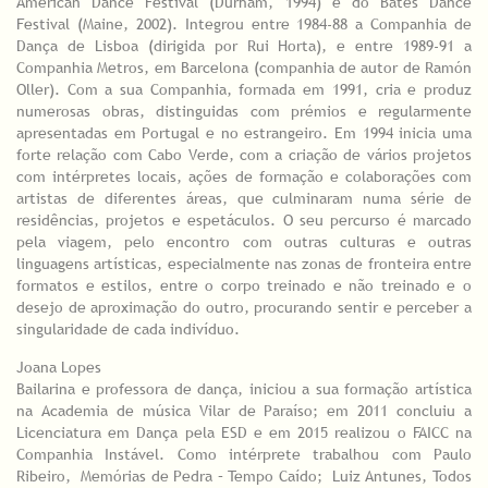
American Dance Festival (Durham, 1994) e do Bates Dance
Festival (Maine, 2002). Integrou entre 1984-88 a Companhia de
Dança de Lisboa (dirigida por Rui Horta), e entre 1989-91 a
Companhia Metros, em Barcelona (companhia de autor de Ramón
Oller). Com a sua Companhia, formada em 1991, cria e produz
numerosas obras, distinguidas com prémios e regularmente
apresentadas em Portugal e no estrangeiro. Em 1994 inicia uma
forte relação com Cabo Verde, com a criação de vários projetos
com intérpretes locais, ações de formação e colaborações com
artistas de diferentes áreas, que culminaram numa série de
residências, projetos e espetáculos. O seu percurso é marcado
pela viagem, pelo encontro com outras culturas e outras
linguagens artísticas, especialmente nas zonas de fronteira entre
formatos e estilos, entre o corpo treinado e não treinado e o
desejo de aproximação do outro, procurando sentir e perceber a
singularidade de cada indivíduo.
Joana Lopes
Bailarina e professora de dança, iniciou a sua formação artística
na Academia de música Vilar de Paraíso; em 2011 concluiu a
Licenciatura em Dança pela ESD e em 2015 realizou o FAICC na
Companhia Instável. Como intérprete trabalhou com Paulo
Ribeiro, ​ Memórias de Pedra – Tempo Caído; ​ Luiz Antunes, Todos