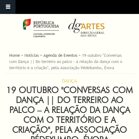
ESTÁ AQUI
Home
»
Noticias
»
Agenda de Eventos
»
19 outubro "Conversas
com Dança || Do terreiro ao palco – a relação da dança com o
território e a criação", pela Associação PédeXumbo, Évora
DANÇA
19 OUTUBRO "CONVERSAS COM
DANÇA || DO TERREIRO AO
PALCO – A RELAÇÃO DA DANÇA
COM O TERRITÓRIO E A
CRIAÇÃO", PELA ASSOCIAÇÃO