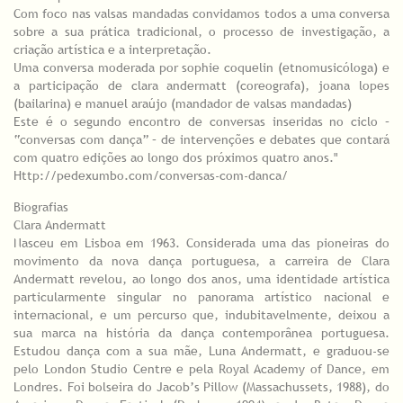
Com foco nas valsas mandadas convidamos todos a uma conversa
sobre a sua prática tradicional, o processo de investigação, a
criação artística e a interpretação.
Uma conversa moderada por sophie coquelin (etnomusicóloga) e
a participação de clara andermatt (coreografa), joana lopes
(bailarina) e manuel araújo (mandador de valsas mandadas)
Este é o segundo encontro de conversas inseridas no ciclo –
“conversas com dança” – de intervenções e debates que contará
com quatro edições ao longo dos próximos quatro anos."
Http://pedexumbo.com/conversas-com-danca/
Biografias
Clara Andermatt
Nasceu em Lisboa em 1963. Considerada uma das pioneiras do
movimento da nova dança portuguesa, a carreira de Clara
Andermatt revelou, ao longo dos anos, uma identidade artística
particularmente singular no panorama artístico nacional e
internacional, e um percurso que, indubitavelmente, deixou a
sua marca na história da dança contemporânea portuguesa.
Estudou dança com a sua mãe, Luna Andermatt, e graduou-se
pelo London Studio Centre e pela Royal Academy of Dance, em
Londres. Foi bolseira do Jacob’s Pillow (Massachussets, 1988), do