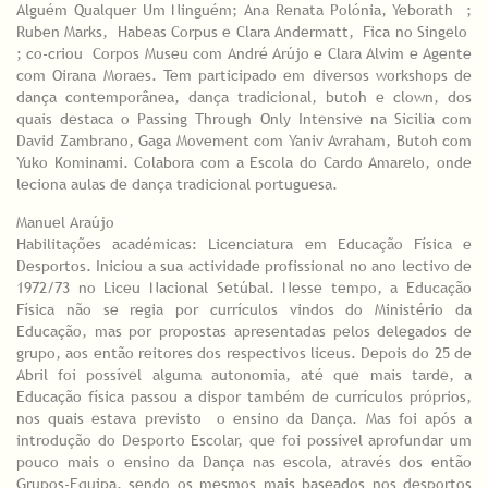
Alguém Qualquer Um Ninguém; Ana Renata Polónia, Yeborath ​ ;
Ruben Marks, ​ Habeas Corpus e Clara Andermatt, ​ Fica no Singelo ​
; co-criou ​ Corpos Museu com André Arújo e Clara Alvim e Agente
com Oirana Moraes. Tem participado em diversos workshops de
dança contemporânea, dança tradicional, butoh e clown, dos
quais destaca o Passing Through Only Intensive na Sicilia com
David Zambrano, Gaga Movement com Yaniv Avraham, Butoh com
Yuko Kominami. Colabora com a Escola do Cardo Amarelo, onde
leciona aulas de dança tradicional portuguesa.
Manuel Araújo
Habilitações académicas: Licenciatura em Educação Física e
Desportos. Iniciou a sua actividade profissional no ano lectivo de
1972/73 no Liceu Nacional Setúbal. Nesse tempo, a Educação
Física não se regia por currículos vindos do Ministério da
Educação, mas por propostas apresentadas pelos delegados de
grupo, aos então reitores dos respectivos liceus. Depois do 25 de
Abril foi possível alguma autonomia, até que mais tarde, a
Educação física passou a dispor também de currículos próprios,
nos quais estava previsto o ensino da Dança. Mas foi após a
introdução do Desporto Escolar, que foi possível aprofundar um
pouco mais o ensino da Dança nas escola, através dos então
Grupos-Equipa, sendo os mesmos mais baseados nos desportos