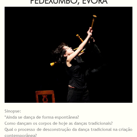
PÉDEXUMBO, ÉVORA
Sinopse:
"Ainda se dança de forma espontânea?
Como dançam os corpos de hoje as danças tradicionais?
Qual o processo de desconstrução da dança tradicional na criação
contemporânea?