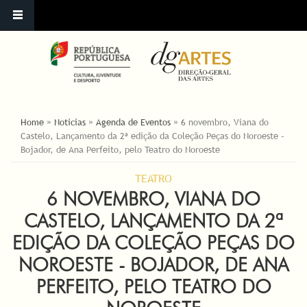
ESTÁ AQUI
Home
»
Noticias
»
Agenda de Eventos
»
6 novembro, Viana do
Castelo, Lançamento da 2ª edição da Coleção Peças do Noroeste -
Bojador, de Ana Perfeito, pelo Teatro do Noroeste
TEATRO
6 NOVEMBRO, VIANA DO
CASTELO, LANÇAMENTO DA 2ª
EDIÇÃO DA COLEÇÃO PEÇAS DO
NOROESTE - BOJADOR, DE ANA
PERFEITO, PELO TEATRO DO