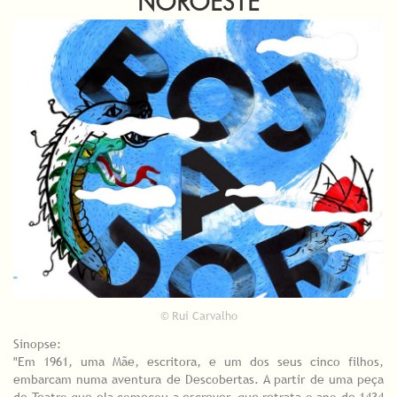
NOROESTE
© Rui Carvalho
Sinopse:
"Em 1961, uma Mãe, escritora, e um dos seus cinco filhos,
embarcam numa aventura de Descobertas. A partir de uma peça