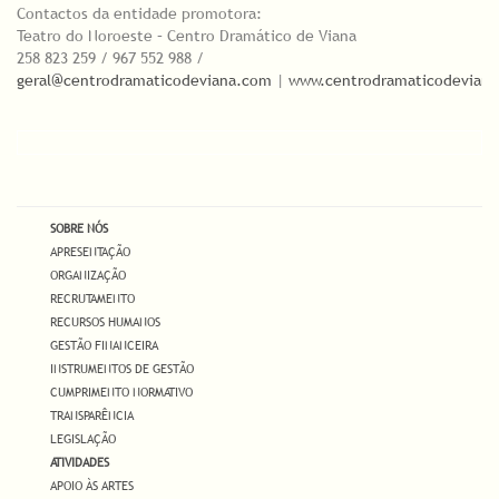
Contactos da entidade promotora:
Teatro do Noroeste – Centro Dramático de Viana
258 823 259 / 967 552 988 /
geral@centrodramaticodeviana.com
|
www.centrodramaticodevian
SOBRE NÓS
APRESENTAÇÃO
ORGANIZAÇÃO
RECRUTAMENTO
RECURSOS HUMANOS
GESTÃO FINANCEIRA
INSTRUMENTOS DE GESTÃO
CUMPRIMENTO NORMATIVO
TRANSPARÊNCIA
LEGISLAÇÃO
ATIVIDADES
APOIO ÀS ARTES