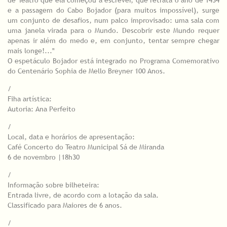
de Teatro que ela começou a escrever, que retrata o ano de 1434
e a passagem do Cabo Bojador (para muitos impossível), surge
um conjunto de desafios, num palco improvisado: uma sala com
uma janela virada para o Mundo. Descobrir este Mundo requer
apenas ir além do medo e, em conjunto, tentar sempre chegar
mais longe!..."
O espetáculo Bojador está integrado no Programa Comemorativo
do Centenário Sophia de Mello Breyner 100 Anos.
/
Fiha artística:
Autoria: Ana Perfeito
/
Local, data e horários de apresentação:
Café Concerto do Teatro Municipal Sá de Miranda
6 de novembro |18h30
/
Informação sobre bilheteira:
Entrada livre, de acordo com a lotação da sala.
Classificado para Maiores de 6 anos.
/