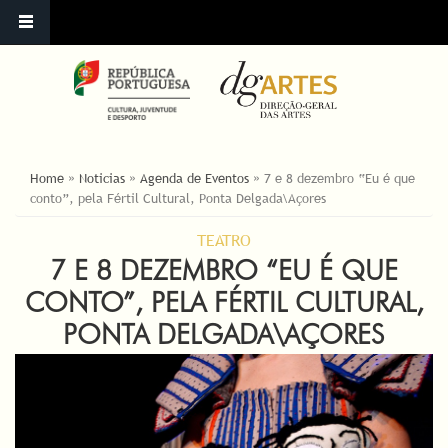
ESTÁ AQUI
Home
»
Noticias
»
Agenda de Eventos
»
7 e 8 dezembro “Eu é que
conto”, pela Fértil Cultural, Ponta Delgada\Açores
TEATRO
7 E 8 DEZEMBRO “EU É QUE
CONTO”, PELA FÉRTIL CULTURAL,
PONTA DELGADA\AÇORES