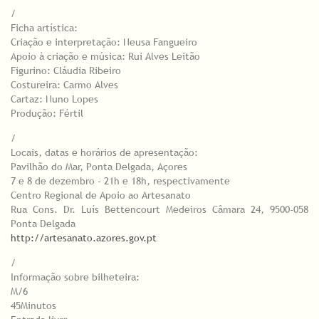
/
Ficha artística:
Criação e interpretação: Neusa Fangueiro
Apoio à criação e música: Rui Alves Leitão
Figurino: Cláudia Ribeiro
Costureira: Carmo Alves
Cartaz: Nuno Lopes
Produção: Fértil
/
Locais, datas e horários de apresentação:
Pavilhão do Mar, Ponta Delgada, Açores
7 e 8 de dezembro - 21h e 18h, respectivamente
Centro Regional de Apoio ao Artesanato
Rua Cons. Dr. Luís Bettencourt Medeiros Câmara 24, 9500-058
Ponta Delgada
http://artesanato.azores.gov.pt
/
Informação sobre bilheteira:
M/6
45Minutos