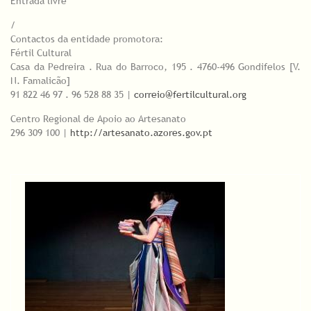
Entrada livre
/
Contactos da entidade promotora:
Fértil Cultural
Casa da Pedreira . Rua do Barroco, 195 . 4760-496 Gondifelos [V.
N. Famalicão]
91 822 46 97 . 96 528 88 35 |
correio@fertilcultural.org
Centro Regional de Apoio ao Artesanato
296 309 100 |
http://artesanato.azores.gov.pt