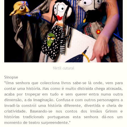
fértil cutural
Sinopse
"Uma senhora que colecciona livros sabe-se lá onde, vem para
contar uma história. Mas como é muito distraída chega atrasada,
acaba por tropeçar em tudo e sem querer entra numa outra
dimensão, a da imaginação. Confusa e com outros personagens a
invadi-la constrói uma história diferente, divertida e cheia de
criatividade. Baseando-se nos contos dos irmãos Grimm e
histórias tradicionais portuguesas esta senhora dá-nos um
momento de teatro surpreendente."