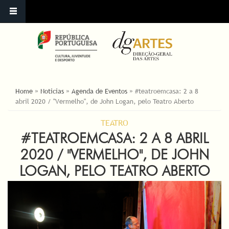
ESTÁ AQUI
Home
»
Noticias
»
Agenda de Eventos
»
#teatroemcasa: 2 a 8
abril 2020 / "Vermelho", de John Logan, pelo Teatro Aberto
TEATRO
#TEATROEMCASA: 2 A 8 ABRIL
2020 / "VERMELHO", DE JOHN
LOGAN, PELO TEATRO ABERTO