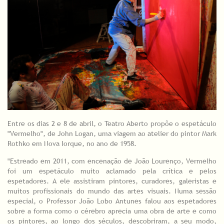
Entre os dias 2 e 8 de abril, o Teatro Aberto propõe o espetáculo
"Vermelho", de John Logan, uma viagem ao atelier do pintor Mark
Rothko em Nova Iorque, no ano de 1958.
"Estreado em 2011, com encenação de João Lourenço, Vermelho
foi um espetáculo muito aclamado pela crítica e pelos
espetadores. A ele assistiram pintores, curadores, galeristas e
muitos profissionais do mundo das artes visuais. Numa sessão
especial, o Professor João Lobo Antunes falou aos espetadores
sobre a forma como o cérebro aprecia uma obra de arte e como
os pintores, ao longo dos séculos, descobriram, a seu modo,