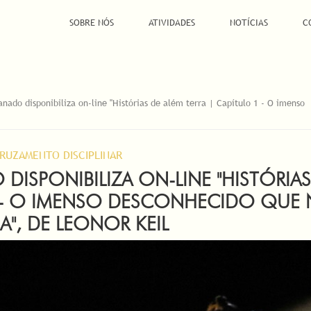
SOBRE NÓS
ATIVIDADES
NOTÍCIAS
C
anado disponibiliza on-line "Histórias de além terra | Capítulo 1 - O imenso
RUZAMENTO DISCIPLINAR
DISPONIBILIZA ON-LINE "HISTÓRIAS
1 - O IMENSO DESCONHECIDO QUE
A", DE LEONOR KEIL