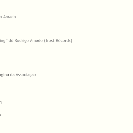
igo Amado
hing” de Rodrigo Amado (Trost Records)
ágina
da Associação
71
m