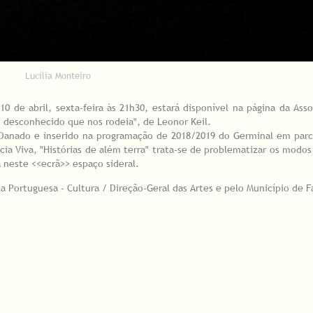
Lucília Monteiro
0 de abril, sexta-feira às 21h30, estará disponível na página da Ass
o desconhecido que nos rodeia", de Leonor Keil.
Danado e inserido na programação de 2018/2019 do Germinal em parc
cia Viva, "Histórias de além terra" trata-se de problematizar os modos
neste <<ecrã>> espaço sideral.
 Portuguesa - Cultura / Direção-Geral das Artes e pelo Município de F