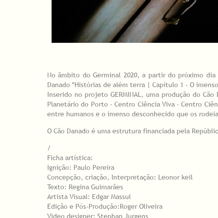
No âmbito do Germinal 2020, a partir do próximo dia 1
Danado "Histórias de além terra | Capítulo 1 - O imens
Inserido no projeto GERMINAL, uma produção do Cão 
Planetário do Porto - Centro Ciência Viva - Centro Ciên
entre humanos e o imenso desconhecido que os rodeia 
O Cão Danado é uma estrutura financiada pela República
/
Ficha artística:
Ignição: Paulo Pereira
Concepção, criação, Interpretação: Leonor keil
Texto: Regina Guimarães
Artista Visual: Edgar Massul
Edição e Pós-Produção:Roger Oliveira
Video designer: Stephan Jurgens