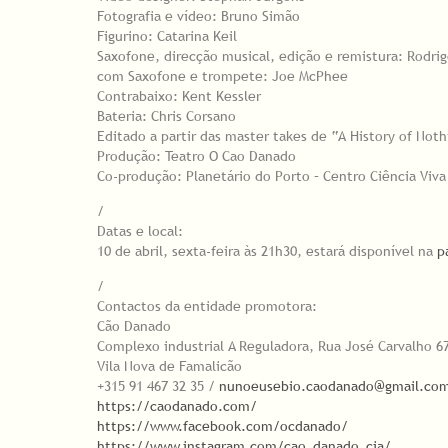
Fotografia e vídeo: Bruno Simão
Figurino: Catarina Keil
Saxofone, direcção musical, edição e remistura: Rodr
com Saxofone e trompete: Joe McPhee
Contrabaixo: Kent Kessler
Bateria: Chris Corsano
Editado a partir das master takes de “A History of Not
Produção: Teatro O Cao Danado
Co-produção: Planetário do Porto – Centro Ciência Viva
/
Datas e local:
10 de abril, sexta-feira às 21h30, estará disponível na
p
/
Contactos da entidade promotora:
Cão Danado
Complexo industrial A Reguladora, Rua José Carvalho 6
Vila Nova de Famalicão
+315 91 467 32 35 /
nunoeusebio.caodanado@gmail.co
https://caodanado.com/
https://www.facebook.com/ocdanado/
https://www.instagram.com/cao_danado_cia/