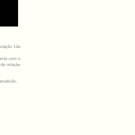
ociação Cão
eria com o
 de relação
amalicão.