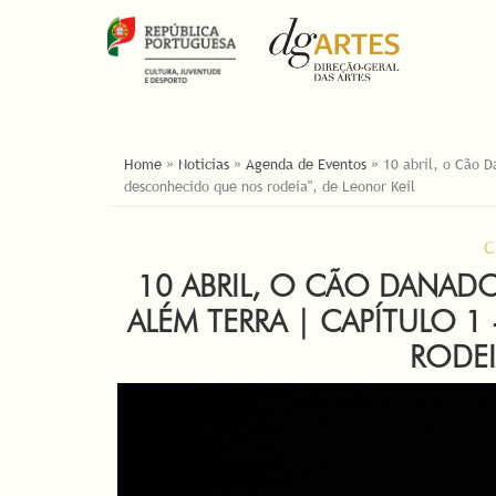
ESTÁ AQUI
Home
»
Noticias
»
Agenda de Eventos
»
10 abril, o Cão D
desconhecido que nos rodeia", de Leonor Keil
C
10 ABRIL, O CÃO DANADO 
ALÉM TERRA | CAPÍTULO 
RODEI