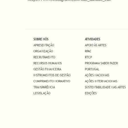
SOBRE NÓS
ATIVIDADES
APRESENTAÇÃO
APOIO ÀS ARTES
ORGANIZAÇÃO
RPAC
RECRUTAMENTO
RTCP
RECURSOS HUMANOS
PROGRAMA SABER FAZER
GESTÃO FINANCEIRA
PORTUGAL
INSTRUMENTOS DE GESTÃO
AÇÕES NACIONAIS
CUMPRIMENTO NORMATIVO
AÇÕES INTERNACIONAIS
TRANSPARÊNCIA
SUSTENTABILIDADE NAS ARTES
LEGISLAÇÃO
EDIÇÕES