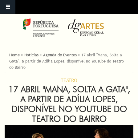
ESTÁ AQUI
Home
»
Noticias
»
Agenda de Eventos
»
17 abril "Mana, Solta a
Gata", a partir de Adília Lopes, disponível no YouTube do Teatro
do Bairro
TEATRO
17 ABRIL "MANA, SOLTA A GATA",
A PARTIR DE ADÍLIA LOPES,
DISPONÍVEL NO YOUTUBE DO
TEATRO DO BAIRRO