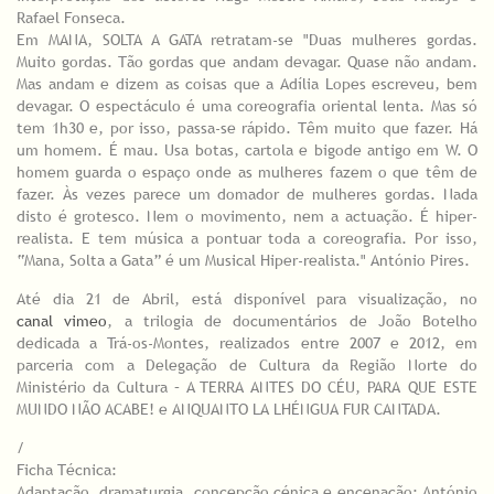
Rafael Fonseca.
Em MANA, SOLTA A GATA retratam-se "Duas mulheres gordas.
Muito gordas. Tão gordas que andam devagar. Quase não andam.
Mas andam e dizem as coisas que a Adília Lopes escreveu, bem
devagar. O espectáculo é uma coreografia oriental lenta. Mas só
tem 1h30 e, por isso, passa-se rápido. Têm muito que fazer. Há
um homem. É mau. Usa botas, cartola e bigode antigo em W. O
homem guarda o espaço onde as mulheres fazem o que têm de
fazer. Às vezes parece um domador de mulheres gordas. Nada
disto é grotesco. Nem o movimento, nem a actuação. É hiper-
realista. E tem música a pontuar toda a coreografia. Por isso,
“Mana, Solta a Gata” é um Musical Hiper-realista." António Pires.
Até dia 21 de Abril, está disponível para visualização, no
canal vimeo
, a trilogia de documentários de João Botelho
dedicada a Trá-os-Montes, realizados entre 2007 e 2012, em
parceria com a Delegação de Cultura da Região Norte do
Ministério da Cultura – A TERRA ANTES DO CÉU, PARA QUE ESTE
MUNDO NÃO ACABE! e ANQUANTO LA LHÉNGUA FUR CANTADA.
/
Ficha Técnica:
Adaptação, dramaturgia, concepção cénica e encenação: António