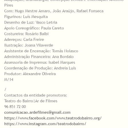
Pires
Com: Hugo Mestre Amaro, João Araújo, Rafael Fonseca
Figurinos: Luís Mesquita
Desenho de Luz: Vasco Letria
Apoio Coreográfico: Paula Careto
Costureira: Rosário Balbi
Adereços: Carla Freire
Ilustração: Joana Vilaverde
Assistente de Encenação: Tomás Nolasco
Administração Financeira: Ana Bordalo
Assessoria de Imprensa: Isabel Marques
Coordenação de Produção: Andreia Luís
Produtor: Alexandre Oliveira
M/14
/
Contactos da entidade promotora:
Teatro do Bairro|Ar de Filmes
96 851 72 00
comunicacao.ardefilmes@gmail.com
https://www.facebook.com/www.teatrodobairro.org/
https://www.instagram.com/teatrodobairro/