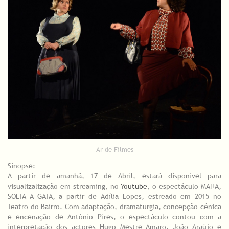
Ar de Filmes
Sinopse:
A partir de amanhã, 17 de Abril, estará disponível para
visualizalização em streaming, no
Youtube
, o espectáculo MANA,
SOLTA A GATA, a partir de Adília Lopes, estreado em 2015 no
Teatro do Bairro. Com adaptação, dramaturgia, concepção cénica
e encenação de António Pires, o espectáculo contou com a
interpretação dos actores Hugo Mestre Amaro, João Araújo e