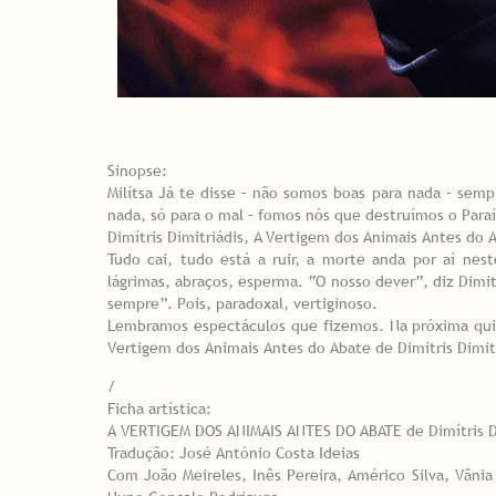
Sinopse:
Milítsa Já te disse – não somos boas para nada – semp
nada, só para o mal – fomos nós que destruímos o Paraí
Dimítris Dimitriádis, A Vertigem dos Animais Antes do 
Tudo cai, tudo está a ruir, a morte anda por aí nest
lágrimas, abraços, esperma. “O nosso dever”, diz Dimit
sempre”. Pois, paradoxal, vertiginoso.
Lembramos espectáculos que fizemos. Na próxima qui
Vertigem dos Animais Antes do Abate de Dimitris Dimitr
/
Ficha artística:
A VERTIGEM DOS ANIMAIS ANTES DO ABATE de Dimítris D
Tradução: José António Costa Ideias
Com João Meireles, Inês Pereira, Américo Silva, Vâni