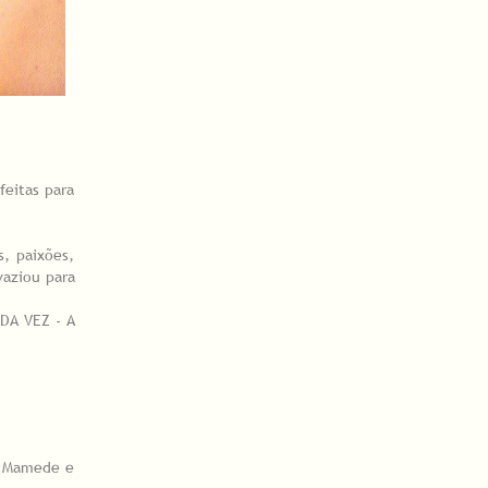
feitas para
s, paixões,
vaziou para
DA VEZ - A
ro Mamede e