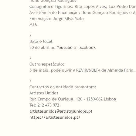
Nuno Gonçalo Rodrigues
Cenografia e Figurinos: Rita Lopes Alves, Luz Pedro Do
Assistência de Encenação: Nuno Gonçalo Rodrigues e 
Encenação: Jorge Silva Melo
M16
/
Data e local:
30 de abril no
Youtube
e
Facebook
/
Outro espetáculo:
5 de maio, pode ouvir A REVIRAVOLTA de Almeida Faria,
/
Contactos da entidade promotora:
Artistas Unidos
Rua Campo de Ourique, 120 - 1250-062 Lisboa
Tel: 212 473 972
artistasunidos@artistasunidos.pt
https://artistasunidos.pt/