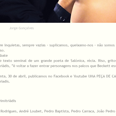
Jorge Gonçalves
re inquietas, sempre vazias – suplicamos, queixamo-nos – não somos 
so.
Abate
e texto seminal de um grande poeta de Salónica, récia. Riso, grito
riádis, “é voltar a fazer entrar personagens nos palcos que Beckett es
nta, 30 de abril, publicamos no Facebook e Youtube UMA PEÇA DE CA
iadis.
imitriádis
a Rodrigues, André Loubet, Pedro Baptista, Pedro Carraca, João Ped