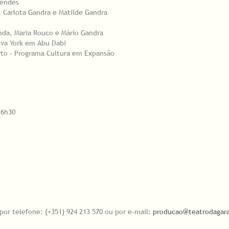
Mendes
, Carlota Gandra e Matilde Gandra
anda, Maria Rouco e Mário Gandra
ova York em Abu Dabi
rto - Programa Cultura em Expansão
16h30
 por telefone: (+351) 924 213 570 ou por e-mail:
producao@teatrodaga