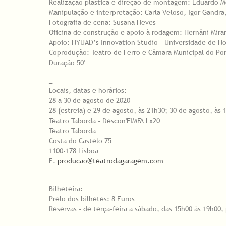
Realização plástica e direção de montagem: Eduardo 
Manipulação e interpretação: Carla Veloso, Igor Gandra
Fotografia de cena: Susana Neves
Oficina de construção e apoio à rodagem: Hernâni Mir
Apoio: NYUAD’s Innovation Studio - Universidade de N
Coprodução: Teatro de Ferro e Câmara Municipal do Po
Duração 50'
_
Locais, datas e horários:
28 a 30 de agosto de 2020
28 (estreia) e 29 de agosto, às 21h30; 30 de agosto, às 
Teatro Taborda - Descon'FIMFA Lx20
Teatro Taborda
Costa do Castelo 75
1100-178 Lisboa
E.
producao@teatrodagaragem.com
_
Bilheteira:
Prelo dos bilhetes: 8 Euros
Reservas - de terça-feira a sábado, das 15h00 às 19h00,