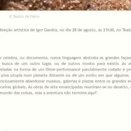
© Teatro de Ferro
reção artística de Igor Gandra, no dia 28 de agosto, às 21h30, no Teat
ue celebra, ou documenta, numa linguagem abstrata as grandes faça
m busca de um outro lugar, ou de outros modos para existir. As a
eveladas na forma de um filme-performance parcialmente rodado e pr
 de uma utopia num planeta distante ou de um sonho em que algumas 
ciosamente abandonar museus, galerias e plazas entre os grandes ed
ceiras globais. As obras de arte emancipadas reuniram-se no deserto, 
o mundo das coisas, mas a aventura não termina aqui".