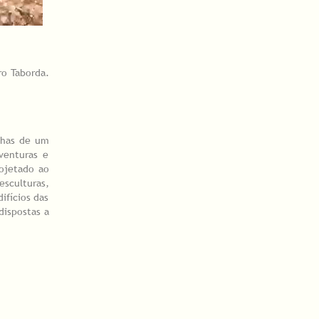
ro Taborda.
nhas de um
venturas e
ojetado ao
esculturas,
ifícios das
dispostas a