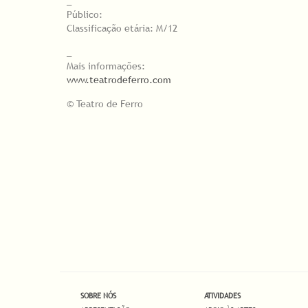
_
Público:
Classificação etária: M/12
_
Mais informações:
www.teatrodeferro.com
© Teatro de Ferro
SOBRE NÓS
ATIVIDADES