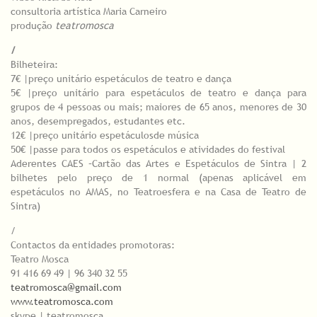
consultoria artística Maria Carneiro
produção
teatromosca
/
Bilheteira:
7€ |preço unitário espetáculos de teatro e dança
5€ |preço unitário para espetáculos de teatro e dança para
grupos de 4 pessoas ou mais; maiores de 65 anos, menores de 30
anos, desempregados, estudantes etc.
12€ |preço unitário espetáculosde música
50€ |passe para todos os espetáculos e atividades do festival
​Aderentes CAES –Cartão das Artes e Espetáculos de Sintra | 2
bilhetes pelo preço de 1 normal (apenas aplicável em
espetáculos no AMAS, no Teatroesfera e na Casa de Teatro de
Sintra)
/
Contactos da entidades promotoras:
Teatro Mosca
91 416 69 49 | 96 340 32 55
teatromosca@gmail.com
www.teatromosca.com
skype | teatromosca