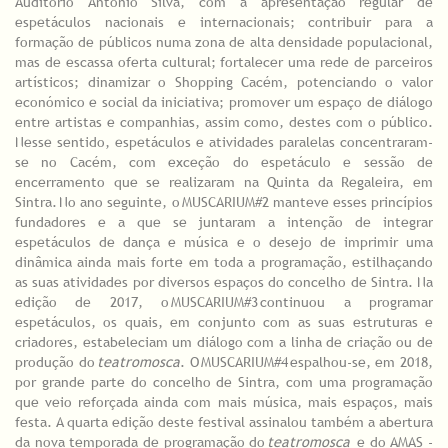
Auditório António Silva, com a apresentação regular de
espetáculos nacionais e internacionais; contribuir para a
formação de públicos numa zona de alta densidade populacional,
mas de escassa oferta cultural; fortalecer uma rede de parceiros
artísticos; dinamizar o Shopping Cacém, potenciando o valor
económico e social da iniciativa; promover um espaço de diálogo
entre artistas e companhias, assim como, destes com o público.
Nesse sentido, espetáculos e atividades paralelas concentraram-
se no Cacém, com exceção do espetáculo e sessão de
encerramento que se realizaram na Quinta da Regaleira, em
Sintra. No ano seguinte, o MUSCARIUM#2 manteve esses princípios
fundadores e a que se juntaram a intenção de integrar
espetáculos de dança e música e o desejo de imprimir uma
dinâmica ainda mais forte em toda a programação, estilhaçando
as suas atividades por diversos espaços do concelho de Sintra. Na
edição de 2017, o MUSCARIUM#3 continuou a programar
espetáculos, os quais, em conjunto com as suas estruturas e
criadores, estabeleciam um diálogo com a linha de criação ou de
produção do
teatromosca
. O MUSCARIUM#4 espalhou-se, em 2018,
por grande parte do concelho de Sintra, com uma programação
que veio reforçada ainda com mais música, mais espaços, mais
festa. A quarta edição deste festival assinalou também a abertura
da nova temporada de programação do
teatromosca
e do AMAS -