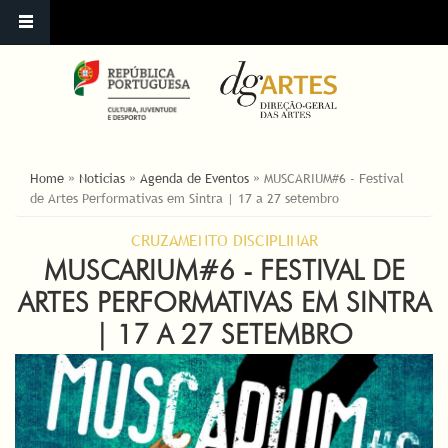
ESTÁ AQUI
Home
»
Noticias
»
Agenda de Eventos
»
MUSCARIUM#6 - Festival
de Artes Performativas em Sintra | 17 a 27 setembro
CRUZAMENTO DISCIPLINAR
MUSCARIUM#6 - FESTIVAL DE
ARTES PERFORMATIVAS EM SINTRA
| 17 A 27 SETEMBRO