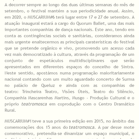
A decorrer sempre ao longo das duas últimas semanas do mês de
setembro, o festival mantém a sua periodicidade anual. Assim,
em 2020, o MUSCARIUM#6 terá lugar entre 17 e 27 de setembro. A
atuação inaugural estará a cargo do Quorum Ballet, uma das mais
importantes companhias de dança nacionais. Este ano, tendo em
conta as contingências sociais e sanitárias, consideramos ainda
mais urgente enaltecermos as principais caraterísticas do festival
que se pretende orgânico e vivo, promovendo um acesso cada
vez mais democratizado à cultura, através da programação de um
conjunto de espetáculos multidisciplinares que serão
apresentados em diferentes espaços do concelho de Sintra.
Neste sentido, apostámos numa programação maioritariamente
nacional contando com um muito aguardado concerto de Surma
no palácio de Queluz e ainda com as companhias de
teatro: Trincheira Teatro, Visões Úteis, Teatro do Silêncio,
Companhia Mascarenhas Martins, Musgo - Produção Cultural e o
próprio
teatromosca
em coprodução com o Centro Dramático
Rural.
MUSCARIUM#1 teve a sua primeira edição em 2015, no âmbito das
comemorações dos 15 anos do
teatromosca
. A par desse mote
comemorativo, pretendia-se dinamizar um espaço municipal, o