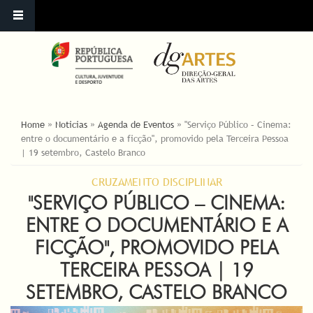
ESTÁ AQUI
Home
»
Noticias
»
Agenda de Eventos
»
"Serviço Público – Cinema:
entre o documentário e a ficção", promovido pela Terceira Pessoa
| 19 setembro, Castelo Branco
CRUZAMENTO DISCIPLINAR
"SERVIÇO PÚBLICO – CINEMA:
ENTRE O DOCUMENTÁRIO E A
FICÇÃO", PROMOVIDO PELA
TERCEIRA PESSOA | 19
SETEMBRO, CASTELO BRANCO