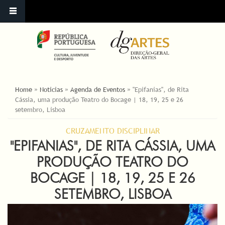
ESTÁ AQUI
Home
»
Noticias
»
Agenda de Eventos
»
"Epifanias", de Rita
Cássia, uma produção Teatro do Bocage | 18, 19, 25 e 26
setembro, Lisboa
CRUZAMENTO DISCIPLINAR
"EPIFANIAS", DE RITA CÁSSIA, UMA
PRODUÇÃO TEATRO DO
BOCAGE | 18, 19, 25 E 26
SETEMBRO, LISBOA