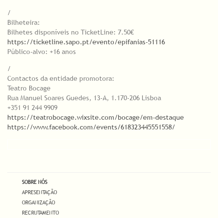
/
Bilheteira:
Bilhetes disponíveis no TicketLine: 7.50€
https://ticketline.sapo.pt/evento/epifanias-51116
Público-alvo: +16 anos
/
Contactos da entidade promotora:
Teatro Bocage
Rua Manuel Soares Guedes, 13-A, 1.170-206 Lisboa
+351 91 244 9909
https://teatrobocage.wixsite.com/bocage/em-destaque
https://www.facebook.com/events/618323445551558/
SOBRE NÓS
APRESENTAÇÃO
ORGANIZAÇÃO
RECRUTAMENTO