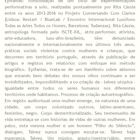
Epifanias: consolidação de um ciclo de experimentações
performativas a solo, realizadas pontualmente por Rita Cássia
entre os anos 2013-2016 no Projeto Conversando Com Clarice
(Lisboa: Restart / BlueLab / Encontro Internacional Lusófono
Todas as Artes Todos os Nomes, Barcelona: Tudanzas). Rita Cássia,
antropóloga formada pelo ISCTE-IUL, atriz-performer, ativista,
arte-educadora, luso-afro-brasileira, têm denunciado
nacionalmente e internacionalmente nos últimos três anos,
práticas sociais violentas contra mulheres e crianças, que
decorrem em território português, através da publicação de
artigos e registos em relatórios com enfoque em método
biográfico. Epifanias, trata-se de um Manifesto sobre abismos
que estando bem debaixo dos nossos olhos continuam a ser
invisibilizados, impossibilitando a co-criação da - talvez utópica -
igualdade entre todos os seres humanos nos diferentes
territórios onde habitamos. Processo de criação autoetnográfico.
Em registo audiovisual uma mulher emerge, na natureza de uma
cidade, um corpo colonizado outrora, latino-americano,
feminino, negro. Corpo desterritorializado. Seu testemunho de
vida entrelaça-se com histórias de vidas de outras mulheres. Em
palco, esta mesma mulher e um homem “Filho do Silêncio”,
dialogam. Talvez nunca consigam escutar-se. Talvez haja
esperança. Talvez. Um músico, arauto/mestre/sábio, entre