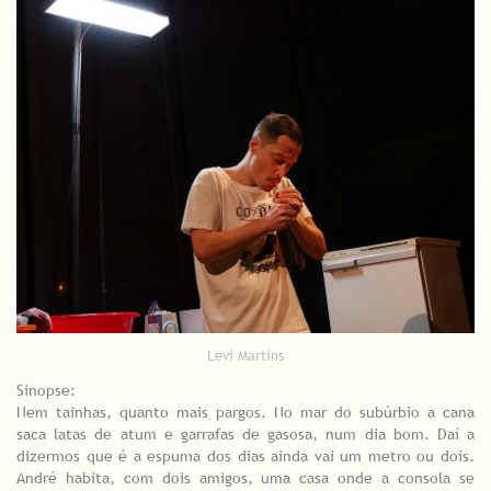
Levi Martins
Sinopse:
Nem tainhas, quanto mais pargos. No mar do subúrbio a cana
saca latas de atum e garrafas de gasosa, num dia bom. Daí a
dizermos que é a espuma dos dias ainda vai um metro ou dois.
André habita, com dois amigos, uma casa onde a consola se