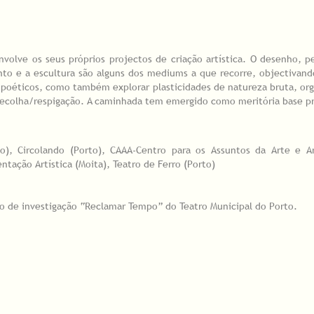
nvolve os seus próprios projectos de criação artística. O desenho, 
to e a escultura são alguns dos mediums a que recorre, objectivand
poéticos, como também explorar plasticidades de natureza bruta, or
recolha/respigação. A caminhada tem emergido como meritória base pr
to), Circolando (Porto), CAAA-Centro para os Assuntos da Arte e A
tação Artística (Moita), Teatro de Ferro (Porto)
so de investigação “Reclamar Tempo” do Teatro Municipal do Porto.