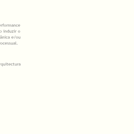
performance
o induzir o
gânica e/ou
ocessual.
rquitectura