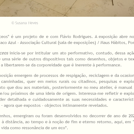
© Susana Neves
́ceos" é um projeto de e com Flávio Rodrigues. A exposição abre n
Saco Azul - Associação Cultural (sala de exposições) / Maus Hábitos, Po
ceos
inicia-se por intitular um ato performativo, contudo, dessa aç
 uma série de outros dispositivos tais como desenhos, objetos e te
a libertarem-se da corporeidade que é inerente à performance.
xposição emergem de processos de respigação, reciclagem e da ocasio
caminhadas, quer em meios rurais ou citadinos, pesquisas e expl
ento que dou aos materiais, posteriormente no meu atelier, é manual 
 e/ou próximos de uma ideia de origem. Interessa-me refletir e explo
nder detalhada e cuidadosamente as suas necessidades e característ
– agora que expostos - objectos intimamente revelados.
esenhos, emergiram ou foram desenvolvidos no decorrer de ano de 20
, à distância, ao tempo e à noção de fim e eterno retorno, aqui, em
 a vida como ressonância de um eco".