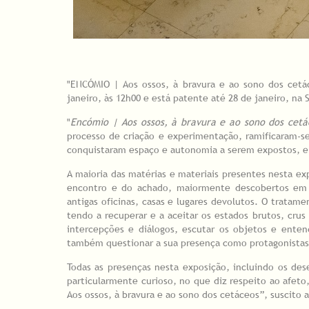
"ENCÓMIO | Aos ossos, à bravura e ao sono dos ceta
janeiro, às 12h00 e está patente até 28 de janeiro, na 
"
Encómio | Aos ossos, à bravura e ao sono dos cetá
processo de criação e experimentação, ramificaram-se
conquistaram espaço e autonomia a serem expostos, e 
A maioria das matérias e materiais presentes nesta e
encontro e do achado, maiormente descobertos em 
antigas oficinas, casas e lugares devolutos. O tratam
tendo a recuperar e a aceitar os estados brutos, crus
intercepções e diálogos, escutar os objetos e ente
também questionar a sua presença como protagonistas 
Todas as presenças nesta exposição, incluindo os d
particularmente curioso, no que diz respeito ao afeto
Aos ossos, à bravura e ao sono dos cetáceos”, suscito