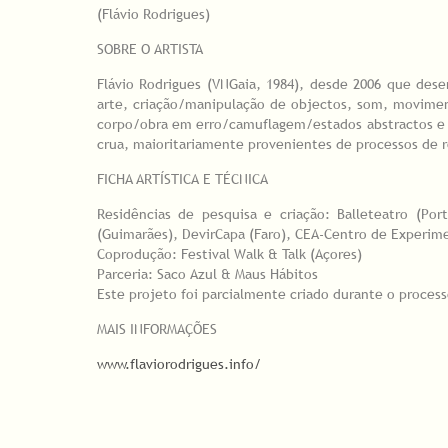
(Flávio Rodrigues)
SOBRE O ARTISTA
Flávio Rodrigues (VNGaia, 1984), desde 2006 que dese
arte, criação/manipulação de objectos, som, movimen
corpo/obra em erro/camuflagem/estados abstractos e 
crua, maioritariamente provenientes de processos de 
FICHA ARTÍSTICA E TÉCNICA
Residências de pesquisa e criação: Balleteatro (Por
(Guimarães), DevirCapa (Faro), CEA-Centro de Experimen
Coprodução: Festival Walk & Talk (Açores)
Parceria: Saco Azul & Maus Hábitos
Este projeto foi parcialmente criado durante o proces
MAIS INFORMAÇÕES
www.flaviorodrigues.info/