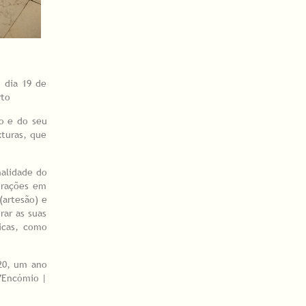
o dia 19 de
rto
ão e do seu
xturas, que
nalidade do
orações em
(artesão) e
rar as suas
icas, como
20, um ano
 “Encómio |