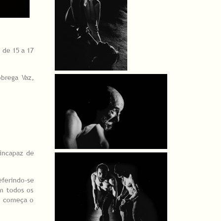
 de 15 a 17
brega Vaz,
incapaz de
eferindo-se
am todos os
e começa o