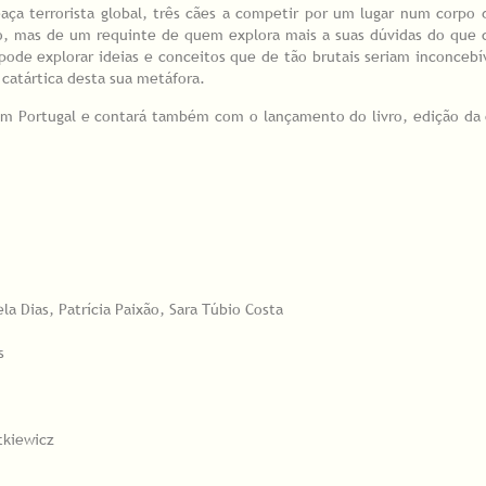
ça terrorista global, três cães a competir por um lugar num corpo 
o, mas de um requinte de quem explora mais a suas dúvidas do que 
pode explorar ideias e conceitos que de tão brutais seriam inconcebív
 catártica desta sua metáfora.
 em Portugal e contará também com o lançamento do livro, edição da
ela Dias, Patrícia Paixão, Sara Túbio Costa
as
tkiewicz