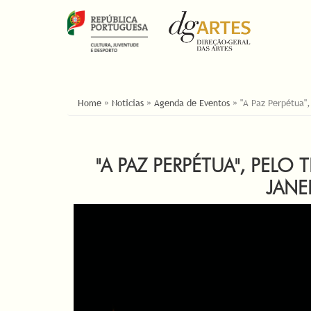
ESTÁ AQUI
Home
»
Noticias
»
Agenda de Eventos
»
"A Paz Perpétua",
"A PAZ PERPÉTUA", PELO
JANE