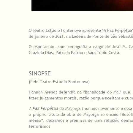
O Teatro Estúdio Fontenova apresenta "A Paz Perpétua"
de janeiro de 2021, na Ladeira da Ponte de São Sebast
O espetáculo, com cenografia a cargo de José M. Ca
Graziela Dias, Patrícia Paixão e Sara Túbio Costa.
SINOPSE
(Pelo Teatro Estúdio Fontenova)
Hannah Arendt defendia na "Banalidade do Mal" que,
fazer julgamentos morais, razão porque aceitam e cu
A Paz Perpétua
de Mayorga traz-nos novamente a essa r
o próprio título da obra de Mayorga ao ensaio filosóf
meios?", deixa-nos a premissa de uma reflexão dem
terrorismo?