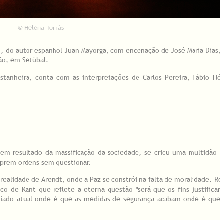
© Helena Tomás
, do autor espanhol Juan Mayorga, com encenação de José Maria Dias,
ião, em Setúbal.
stanheira, conta com as interpretações de Carlos Pereira, Fábio Nó
 em resultado da massificação da sociedade, se criou uma multidão 
mprem ordens sem questionar.
ealidade de Arendt, onde a Paz se constrói na falta de moralidade. R
ico de Kant que reflete a eterna questão "será que os fins justific
asiado atual onde é que as medidas de segurança acabam onde é qu