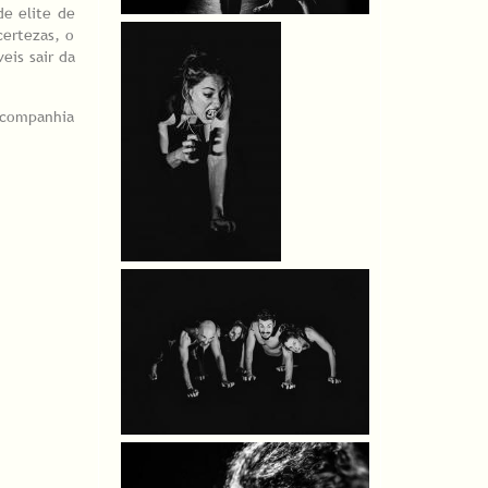
de elite de
certezas, o
eis sair da
 companhia