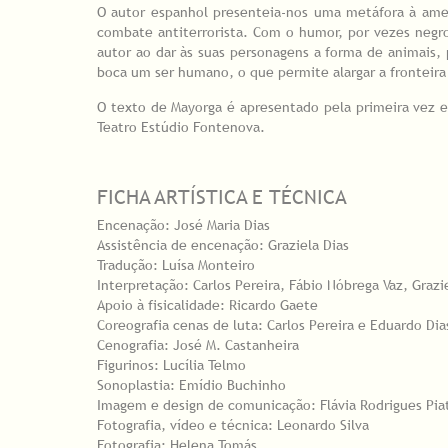
O autor espanhol presenteia-nos uma metáfora à amea
combate antiterrorista. Com o humor, por vezes negr
autor ao dar às suas personagens a forma de animais, 
boca um ser humano, o que permite alargar a fronteira
O texto de Mayorga é apresentado pela primeira vez
Teatro Estúdio Fontenova.
FICHA ARTÍSTICA E TÉCNICA
Encenação: José Maria Dias
Assistência de encenação: Graziela Dias
Tradução: Luísa Monteiro
Interpretação: Carlos Pereira, Fábio Nóbrega Vaz, Grazi
Apoio à fisicalidade: Ricardo Gaete
Coreografia cenas de luta: Carlos Pereira e Eduardo Di
Cenografia: José M. Castanheira
Figurinos: Lucília Telmo
Sonoplastia: Emídio Buchinho
Imagem e design de comunicação: Flávia Rodrigues Pia
Fotografia, vídeo e técnica: Leonardo Silva
Fotografia: Helena Tomás