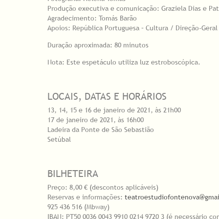
Produção executiva e comunicação: Graziela Dias e Pat
Agradecimento: Tomás Barão
Apoios: República Portuguesa – Cultura / Direção-Geral
Duração aproximada: 80 minutos
Nota: Este espetáculo utiliza luz estroboscópica.
LOCAIS, DATAS E HORÁRIOS
13, 14, 15 e 16 de janeiro de 2021, às 21h00
17 de janeiro de 2021, às 16h00
Ladeira da Ponte de São Sebastião
Setúbal
BILHETEIRA
Preço: 8,00 € (descontos aplicáveis)
Reservas e informações:
teatroestudiofontenova@gma
925 436 516 (Mbway)
IBAN: PT50 0036 0043 9910 0214 9720 3 (é necessário c