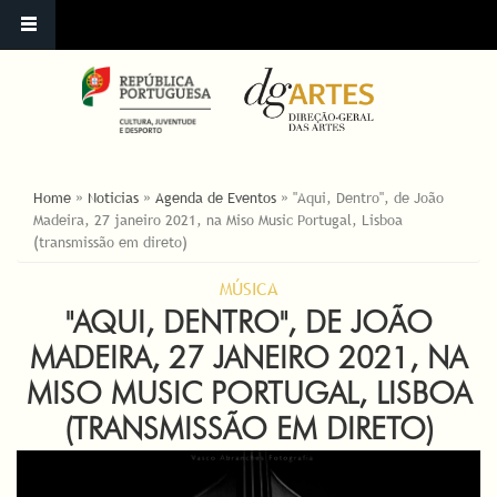
ESTÁ AQUI
Home
»
Noticias
»
Agenda de Eventos
»
"Aqui, Dentro", de João
Madeira, 27 janeiro 2021, na Miso Music Portugal, Lisboa
(transmissão em direto)
MÚSICA
"AQUI, DENTRO", DE JOÃO
MADEIRA, 27 JANEIRO 2021, NA
MISO MUSIC PORTUGAL, LISBOA
(TRANSMISSÃO EM DIRETO)