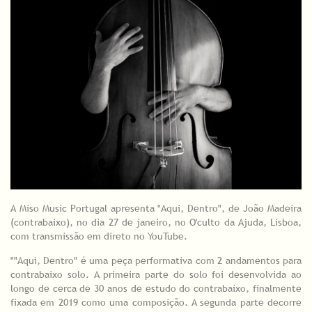
A Miso Music Portugal apresenta "Aqui, Dentro", de João Madeira
(contrabaixo), no dia 27 de janeiro, no O'culto da Ajuda, Lisboa,
com transmissão em direto no YouTube.
""Aqui, Dentro" é uma peça performativa com 2 andamentos para
contrabaixo solo. A primeira parte do solo foi desenvolvida ao
longo de cerca de 30 anos de estudo do contrabaixo, finalmente
fixada em 2019 como uma composição. A segunda parte decorre