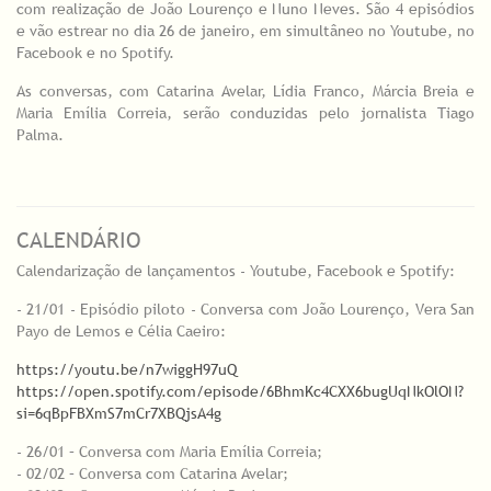
com realização de João Lourenço e Nuno Neves. São 4 episódios
e vão estrear no dia 26 de janeiro, em simultâneo no Youtube, no
Facebook e no Spotify.
As conversas, com Catarina Avelar, Lídia Franco, Márcia Breia e
Maria Emília Correia, serão conduzidas pelo jornalista Tiago
Palma.
CALENDÁRIO
Calendarização de lançamentos - Youtube, Facebook e Spotify:
- 21/01 - Episódio piloto - Conversa com João Lourenço, Vera San
Payo de Lemos e Célia Caeiro:
https://youtu.be/n7wiggH97uQ
https://open.spotify.com/episode/6BhmKc4CXX6bugUqNkOlON?
si=6qBpFBXmS7mCr7XBQjsA4g
- 26/01 – Conversa com Maria Emília Correia;
- 02/02 – Conversa com Catarina Avelar;