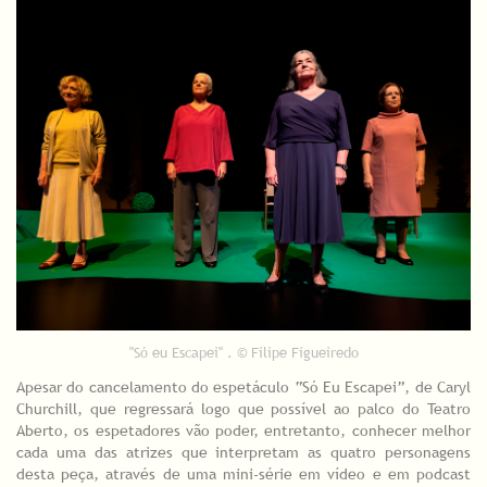
"Só eu Escapei" . © Filipe Figueiredo
Apesar do cancelamento do espetáculo “Só Eu Escapei”, de Caryl
Churchill, que regressará logo que possível ao palco do Teatro
Aberto, os espetadores vão poder, entretanto, conhecer melhor
cada uma das atrizes que interpretam as quatro personagens
desta peça, através de uma mini-série em vídeo e em podcast