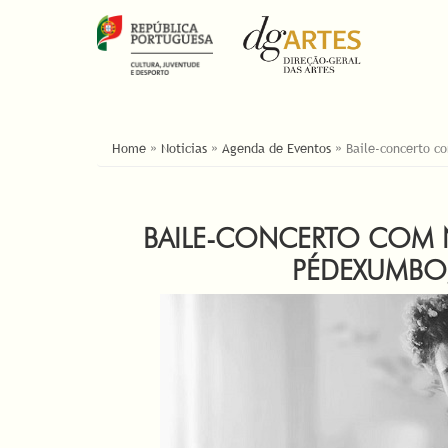
ESTÁ AQUI
Home
»
Noticias
»
Agenda de Eventos
»
Baile-concerto c
BAILE-CONCERTO COM N
PÉDEXUMBO