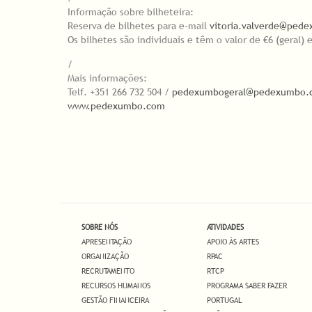
Informação sobre bilheteira:
Reserva de bilhetes para e-mail
vitoria.valverde@ped
Os bilhetes são individuais e têm o valor de €6 (geral) 
/
Mais informações:
Telf. +351 266 732 504 /
pedexumbogeral@pedexumbo.
www.pedexumbo.com
SOBRE NÓS
ATIVIDADES
APRESENTAÇÃO
APOIO ÀS ARTES
ORGANIZAÇÃO
RPAC
RECRUTAMENTO
RTCP
RECURSOS HUMANOS
PROGRAMA SABER FAZER
GESTÃO FINANCEIRA
PORTUGAL