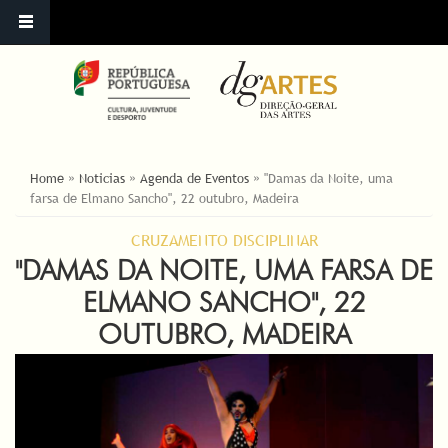
ESTÁ AQUI
Home
»
Noticias
»
Agenda de Eventos
»
"Damas da Noite, uma
farsa de Elmano Sancho", 22 outubro, Madeira
CRUZAMENTO DISCIPLINAR
"DAMAS DA NOITE, UMA FARSA DE
ELMANO SANCHO", 22
OUTUBRO, MADEIRA