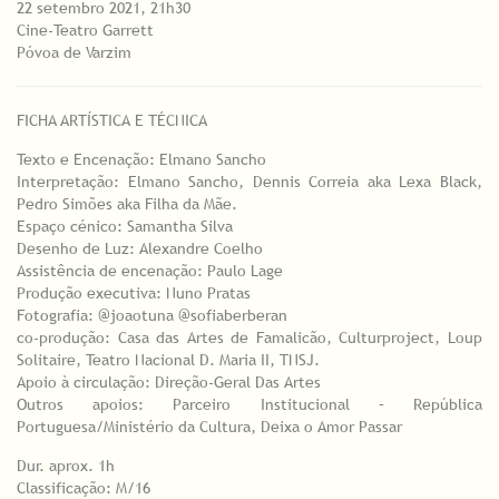
22 setembro 2021, 21h30
Cine-Teatro Garrett
Póvoa de Varzim
FICHA ARTÍSTICA E TÉCNICA
Texto e Encenação: Elmano Sancho
Interpretação: Elmano Sancho, Dennis Correia aka Lexa Black,
Pedro Simões aka Filha da Mãe.
Espaço cénico: Samantha Silva
Desenho de Luz: Alexandre Coelho
Assistência de encenação: Paulo Lage
Produção executiva: Nuno Pratas
Fotografia: @joaotuna @sofiaberberan
co-produção: Casa das Artes de Famalicão, Culturproject, Loup
Solitaire, Teatro Nacional D. Maria II, TNSJ.
Apoio à circulação: Direção-Geral Das Artes
Outros apoios: Parceiro Institucional – República
Portuguesa/Ministério da Cultura, Deixa o Amor Passar
Dur. aprox. 1h
Classificação: M/16