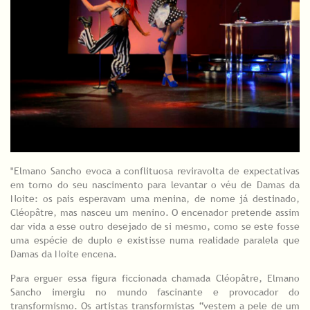
"Elmano Sancho evoca a conflituosa reviravolta de expectativas
em torno do seu nascimento para levantar o véu de Damas da
Noite: os pais esperavam uma menina, de nome já destinado,
Cléopâtre, mas nasceu um menino. O encenador pretende assim
dar vida a esse outro desejado de si mesmo, como se este fosse
uma espécie de duplo e existisse numa realidade paralela que
Damas da Noite encena.
Para erguer essa figura ficcionada chamada Cléopâtre, Elmano
Sancho imergiu no mundo fascinante e provocador do
transformismo. Os artistas transformistas “vestem a pele de um