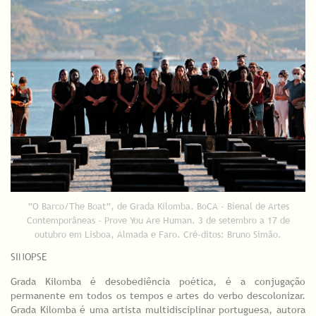
“O Barco/The Boat”, de Grada Kilomba. BoCA - Bienal de Artes
Contemporâneas - Prove You Are Human. 3 de setembro a 17 de
outubro em Lisboa, Almada e Faro. Cré-ditos: Bruno Simão.
SINOPSE
Grada Kilomba é desobediência poética, é a conjugação
permanente em todos os tempos e artes do verbo descolonizar.
Grada Kilomba é uma artista multidisciplinar portuguesa, autora