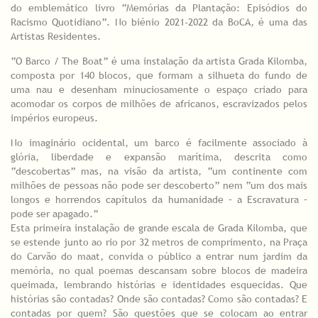
do emblemático livro “Memórias da Plantação: Episódios do
Racismo Quotidiano”. No biénio 2021-2022 da BoCA, é uma das
Artistas Residentes.
“O Barco / The Boat” é uma instalação da artista Grada Kilomba,
composta por 140 blocos, que formam a silhueta do fundo de
uma nau e desenham minuciosamente o espaço criado para
acomodar os corpos de milhões de africanos, escravizados pelos
impérios europeus.
No imaginário ocidental, um barco é facilmente associado à
glória, liberdade e expansão marítima, descrita como
“descobertas” mas, na visão da artista, “um continente com
milhões de pessoas não pode ser descoberto” nem “um dos mais
longos e horrendos capítulos da humanidade – a Escravatura –
pode ser apagado.”
Esta primeira instalação de grande escala de Grada Kilomba, que
se estende junto ao rio por 32 metros de comprimento, na Praça
do Carvão do maat, convida o público a entrar num jardim da
memória, no qual poemas descansam sobre blocos de madeira
queimada, lembrando histórias e identidades esquecidas. Que
histórias são contadas? Onde são contadas? Como são contadas? E
contadas por quem? São questões que se colocam ao entrar