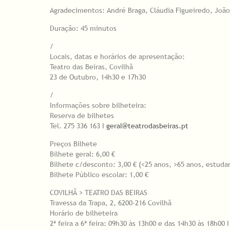
Agradecimentos: André Braga, Cláudia Figueiredo, João
Duração: 45 minutos
/
Locais, datas e horários de apresentação:
Teatro das Beiras, Covilhã
23 de Outubro, 14h30 e 17h30
/
Informações sobre bilheteira:
Reserva de bilhetes
Tel. 275 336 163 I
geral@teatrodasbeiras.pt
Preços Bilhete
Bilhete geral: 6,00 €
Bilhete c/desconto: 3,00 € (<25 anos, >65 anos, estuda
Bilhete Público escolar: 1,00 €
COVILHÃ > TEATRO DAS BEIRAS
Travessa da Trapa, 2, 6200-216 Covilhã
Horário de bilheteira
2ª feira a 6ª feira: 09h30 às 13h00 e das 14h30 às 18h00