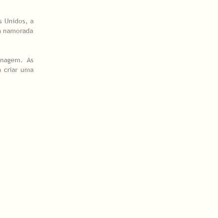
s Unidos, a
da namorada
onagem. As
a criar uma