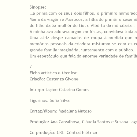
Sinopse:
…a prima com os seus dois filhos, o primeiro namorado 
Maria da viagem a Marrocos, a filha do primeiro casam
do filho da ex-mulher do tio, o Alberto da mercearia…
A minha avó adorava organizar festas, convidava toda a 
Uma atriz despe camadas de roupa à medida que re
memórias pessoais da criadora misturam-se com os co
grande família imaginária, juntamente com o público.
Um espetáculo que fala da enorme variedade de famílias
/
Ficha artística e técnica:
Criação: Costanza Givone
Interpretação: Catarina Gomes
Figurinos: Sofia Silva
Cartaz/álbum: Madalena Matoso
Produção: Ana Carvalhosa, Cláudia Santos e Susana Lag
Co-produção: CRL- Central Elétrica