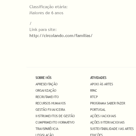
Classificação etária:
Maiores de 6 anos
/
Link para site:
http://circolando.com/familias/
SOBRE NÓS
ATIVIDADES
APRESENTAÇÃO
APOIO ÀS ARTES
ORGANIZAÇÃO
RPAC
RECRUTAMENTO
RTCP
RECURSOS HUMANOS
PROGRAMA SABER FAZER
GESTÃO FINANCEIRA
PORTUGAL
INSTRUMENTOS DE GESTÃO
AÇÕES NACIONAIS
CUMPRIMENTO NORMATIVO
AÇÕES INTERNACIONAIS
TRANSPARÊNCIA
SUSTENTABILIDADE NAS ARTES
LEGISLAÇÃO
EDIÇÕES