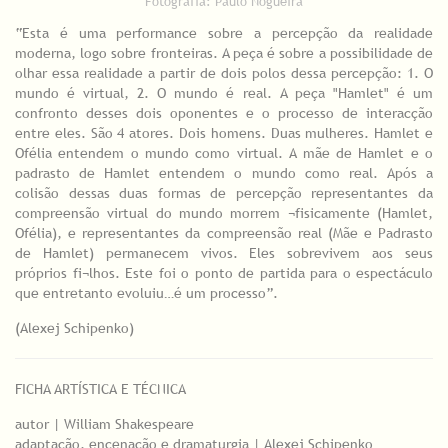
Fotografia: Paulo Nogueira
“Esta é uma performance sobre a percepção da realidade
moderna, logo sobre fronteiras. A peça é sobre a possibilidade de
olhar essa realidade a partir de dois polos dessa percepção: 1. O
mundo é virtual, 2. O mundo é real. A peça "Hamlet" é um
confronto desses dois oponentes e o processo de interacção
entre eles. São 4 atores. Dois homens. Duas mulheres. Hamlet e
Ofélia entendem o mundo como virtual. A mãe de Hamlet e o
padrasto de Hamlet entendem o mundo como real. Após a
colisão dessas duas formas de percepção representantes da
compreensão virtual do mundo morrem ¬fisicamente (Hamlet,
Ofélia), e representantes da compreensão real (Mãe e Padrasto
de Hamlet) permanecem vivos. Eles sobrevivem aos seus
próprios fi¬lhos. Este foi o ponto de partida para o espectáculo
que entretanto evoluiu…é um processo”.
(Alexej Schipenko)
FICHA ARTÍSTICA E TÉCNICA
autor | William Shakespeare
adaptação, encenação e dramaturgia | Alexej Schipenko