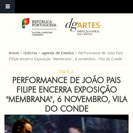
ESTÁ AQUI
Home
»
Noticias
»
Agenda de Eventos
»
Performance de João Pais
Filipe encerra Exposição "Membrana", 6 novembro, Vila do Conde
DANÇA
PERFORMANCE DE JOÃO PAIS
FILIPE ENCERRA EXPOSIÇÃO
"MEMBRANA", 6 NOVEMBRO, VILA
DO CONDE