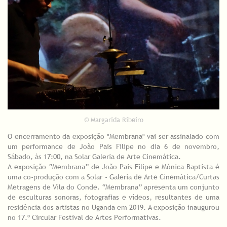
© Margarida Ribeiro
O encerramento da exposição "Membrana" vai ser assinalado com
um performance de João Pais Filipe no dia 6 de novembro,
Sábado, às 17:00, na Solar Galeria de Arte Cinemática.
A exposição “Membrana” de João Pais Filipe e Mónica Baptista é
uma co-produção com a Solar - Galeria de Arte Cinemática/Curtas
Metragens de Vila do Conde. “Membrana” apresenta um conjunto
de esculturas sonoras, fotografias e vídeos, resultantes de uma
residência dos artistas no Uganda em 2019. A exposição inaugurou
no 17.º Circular Festival de Artes Performativas.