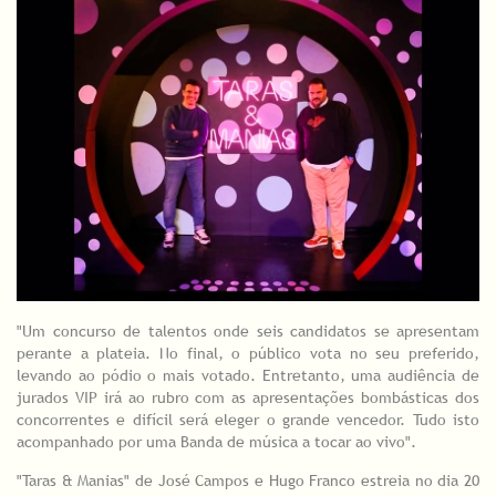
"Um concurso de talentos onde seis candidatos se apresentam
perante a plateia. No final, o público vota no seu preferido,
levando ao pódio o mais votado. Entretanto, uma audiência de
jurados VIP irá ao rubro com as apresentações bombásticas dos
concorrentes e difícil será eleger o grande vencedor. Tudo isto
acompanhado por uma Banda de música a tocar ao vivo".
"Taras & Manias" de José Campos e Hugo Franco estreia no dia 20