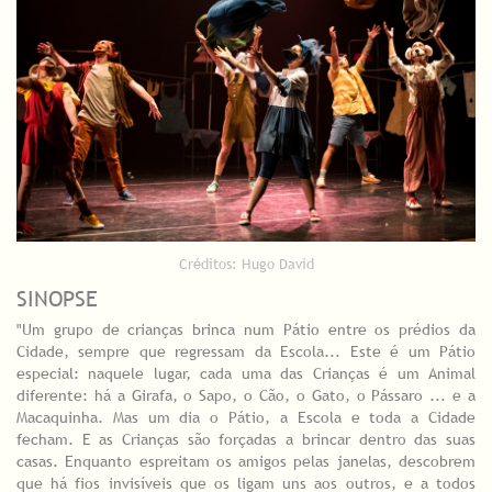
Créditos: Hugo David
SINOPSE
"Um grupo de crianças brinca num Pátio entre os prédios da
Cidade, sempre que regressam da Escola... Este é um Pátio
especial: naquele lugar, cada uma das Crianças é um Animal
diferente: há a Girafa, o Sapo, o Cão, o Gato, o Pássaro ... e a
Macaquinha. Mas um dia o Pátio, a Escola e toda a Cidade
fecham. E as Crianças são forçadas a brincar dentro das suas
casas. Enquanto espreitam os amigos pelas janelas, descobrem
que há fios invisíveis que os ligam uns aos outros, e a todos