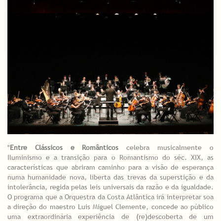
"
Entre Clássicos e Românticos
celebra musicalmente o
Iluminismo e a transição para o Romantismo do séc. XIX, as
características que abriram caminho para a visão de esperança
numa humanidade nova, liberta das trevas da superstição e da
intolerância, regida pelas leis universais da razão e da igualdade.
O programa que a Orquestra da Costa Atlântica irá interpretar soa
a direção do maestro Luis Miguel Clemente, concede ao público
uma extraordinária experiência de (re)descoberta de um