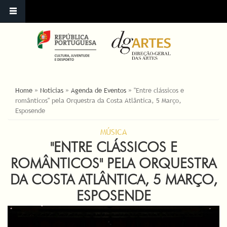
ESTÁ AQUI
Home
»
Noticias
»
Agenda de Eventos
»
"Entre clássicos e
românticos" pela Orquestra da Costa Atlântica, 5 Março,
Esposende
MÚSICA
"ENTRE CLÁSSICOS E
ROMÂNTICOS" PELA ORQUESTRA
DA COSTA ATLÂNTICA, 5 MARÇO,
ESPOSENDE