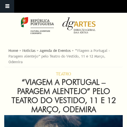
ESTÁ AQUI
Home
»
Noticias
»
Agenda de Eventos
»
“Viagem a Portugal –
Paragem Alentejo” pelo Teatro do Vestido, 11 e 12 Março,
Odemira
TEATRO
“VIAGEM A PORTUGAL –
PARAGEM ALENTEJO” PELO
TEATRO DO VESTIDO, 11 E 12
MARÇO, ODEMIRA