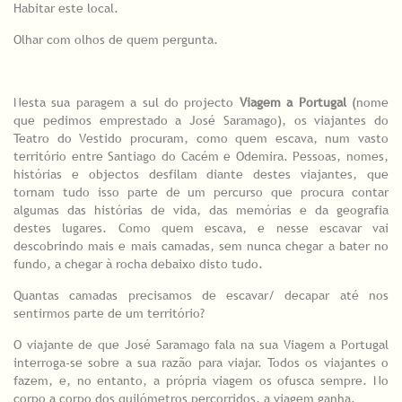
Habitar este local.
Olhar com olhos de quem pergunta.
Nesta sua paragem a sul do projecto
Viagem a Portugal
(nome
que pedimos emprestado a José Saramago), os viajantes do
Teatro do Vestido procuram, como quem escava, num vasto
território entre Santiago do Cacém e Odemira. Pessoas, nomes,
histórias e objectos desfilam diante destes viajantes, que
tornam tudo isso parte de um percurso que procura contar
algumas das histórias de vida, das memórias e da geografia
destes lugares. Como quem escava, e nesse escavar vai
descobrindo mais e mais camadas, sem nunca chegar a bater no
fundo, a chegar à rocha debaixo disto tudo.
Quantas camadas precisamos de escavar/ decapar até nos
sentirmos parte de um território?
O viajante de que José Saramago fala na sua Viagem a Portugal
interroga-se sobre a sua razão para viajar. Todos os viajantes o
fazem, e, no entanto, a própria viagem os ofusca sempre. No
corpo a corpo dos quilómetros percorridos, a viagem ganha.