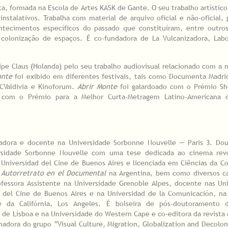
sta, formada na Escola de Artes KASK de Gante. O seu trabalho artístico
talativos. Trabalha com material de arquivo oficial e não-oficial,
ntecimentos específicos do passado que constituíram, entre outros
e colonização de espaços. É co-fundadora de La Vulcanizadora, Lab
do.
pe Claus (Holanda) pelo seu trabalho audiovisual relacionado com a
onte
foi exibido em diferentes festivais, tais como Documenta Madrid
ICValdivia e Kinoforum.
Abrir Monte
foi galardoado com o Prémio Sh
 e com o Prémio para a Melhor Curta-Metragem Latino-Americana d
amadora e docente na Universidade Sorbonne Nouvelle — Paris 3. Do
ersidade Sorbonne Nouvelle com uma tese dedicada ao cinema revo
iversidad del Cine de Buenos Aires e licenciada em Ciências da C
 Autorretrato en el Documental
na Argentina, bem como diversos ca
rofessora Assistente na Universidade Grenoble Alpes, docente nas Un
ad del Cine de Buenos Aires e na Universidad de la Comunicación, n
de da Califórnia, Los Angeles. É bolseira de pós-doutoramento
de Lisboa e na Universidade do Western Cape e co-editora da revista 
nadora do grupo “Visual Culture, Migration, Globalization and Decolon