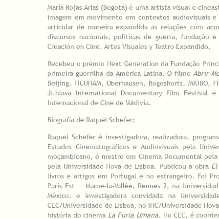
María Rojas Arias (Bogotá) é uma artista visual e cinea
imagem em movimento em contextos audiovisuais e ins
articular de maneira expandida as relações com aco
discursos nacionais, políticas de guerra, fundação 
Creación en Cine, Artes Visuales y Teatro Expandi
Recebeu o prémio Next Generation da Fundação Prínci
primeira guerrilha da América Latina. O filme
Abrir M
Beijing, FICUNAM, Oberhausen, Bogoshorts, MIDBO, F
Ji.hlava International Documentary Film Festival
Internacional de Cine de Valdivia.
Biografia de Raquel Schefer:
Raquel Schefer é investigadora, realizadora, progr
Estudos Cinematográficos e Audiovisuais pela Univ
moçambicano, é mestre em Cinema Documental pela Un
pela Universidade Nova de Lisboa. Publicou a obra
El
livros e artigos em Portugal e no estrangeiro. Foi P
Paris Est — Marne-la-Vallée, Rennes 2, na Universid
México, e investigadora convidada na Universida
CEC/Universidade de Lisboa, no IHC/Universidade Nova 
história do cinema
La Furia Umana
. No CEC, é coorde