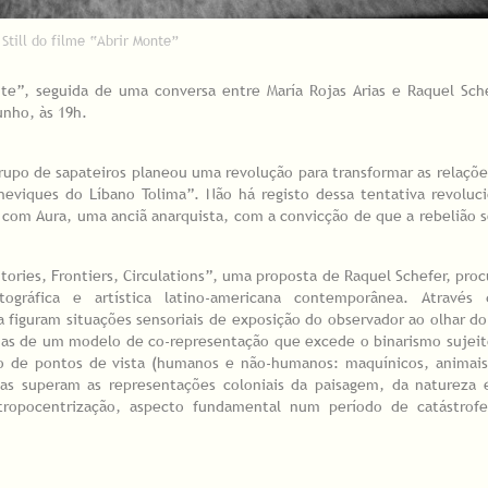
Still do filme “Abrir Monte”
nte”, seguida de uma conversa entre María Rojas Arias e Raquel Sc
unho, às 19h.
upo de sapateiros planeou uma revolução para transformar as relaçõe
heviques do Líbano Tolima”. Não há registo dessa tentativa revoluc
com Aura, uma anciã anarquista, com a convicção de que a rebelião 
tories, Frontiers, Circulations”, uma proposta de Raquel Schefer, proc
gráfica e artística latino-americana contemporânea. Através
 figuram situações sensoriais de exposição do observador ao olhar d
imas de um modelo de co-representação que excede o binarismo sujei
ão de pontos de vista (humanos e não-humanos: maquínicos, animais,
las superam as representações coloniais da paisagem, da natureza e
opocentrização, aspecto fundamental num período de catástrofe