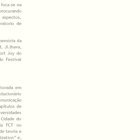
 foca-se na
 procurando
 aspectos,
oratorio de
 memória da
, Ji.lhava,
ort Joy do
o Festival
utorada em
lucionário
omunicação
pítulos de
iversidades
a Cidade do
 da FCT no
de teoria e
ization” e,