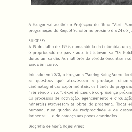
A Hangar vai acolher a Projecção do filme “Abrir Mo
programação de Raquel Schefer no proximo dia 24 de j
SINOPSE:
A 19 de Julho de 1929, numa aldeia da Colômbia, um gr
e propriedade no país – auto-intitulavam-se “Os Bolc
durou um só dia. As mulheres da vereda encontram-se 
ainda em curso.
Iniciado em 2020, o Programa “Seeing Being Seen: Terri
as questões que atravessam a produção cinemato
cinematográficas experimentais, os filmes do programa
“ver sendo visto”, experiências de co-presença próx
Os processos de activação, agenciamento e circulaç
minerais) atravessam as obras do programa. Todas e
humana, num quadro de reciprocidade e de desantr
iminente — e de ameaça aos povos ameríndios.
Biografia de María Rojas Arias: