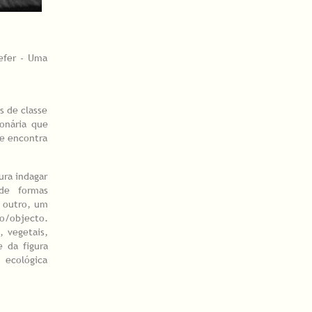
hefer - Uma
s de classe
ionária que
se encontra
ura indagar
 de formas
o outro, um
to/objecto.
 vegetais,
 da figura
 ecológica