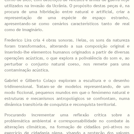
utilizados na invasão da Ucrânia. O propósito destas peças é, na
procura de uma hibridação entre natural e artificial, criar a
representação de uma espécie de espaço estranho,
apresentando-se como cenários característicos tanto de real
como de imaginário.
Frederico Lira cria 4 obras sonoras. Nelas, os sons da natureza
foram transformados, alterando a sua composição original e
inserindo-lhe elementos humanos originados a partir de diversas
operações acústicas, o que explora a polivalência do som e, ao
perturbar o conjunto natural coeso, nos remete para uma
contaminação acústica.
Gabriel e Gilberto Colaço exploram a escultura e o desenho
tridimensional. Tratam-se de modelos representando, de um
modo ficcional, pequenos mundos em que o fenómeno natural e
estruturas e mecanismos antropológicos se confrontam, numa
dinâmica transitória de conquista e reconquista territorial.
Procurando incrementar uma reflexão crítica sobre a
problemática ambiental e corresponsabilidade no combate às
alterações climáticas, na formação de cidadãos pró-ativos no
exercício de cidadania plena, visando a proteção dos valores