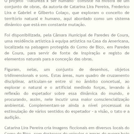
O projeto “Natureza x Ser humano” consiste na mostra de um
conjunto de obras, da autoria de Catarina Lira Pereira, Frederico
Lira e Gabriel e Gilberto Colaço, que exploram o conceito de
território natural e humano, aqui abordado como um sistema
dinâmico que está em constante mutação.
Foi disponibilizada, pela Câmara Municipal de Paredes de Coura,
uma residência artística à equipa artística na Casa da Americana,
localizada na paisagem protegida do Corno de Bico, em Paredes
de Coura, para servir de fonte de inspiração e registo de
elementos naturais para a conceção das obras.
Figuram, nelas, um conjunto de desenhos, objetos
tridimensionais e sons. Estas áreas, num quadro de cruzamento
disciplinar, articulam-se entre si no âmbito concetual, ao
explorar o natural e o artificial medindo forças, levando à
reflexão do espetador sobre essa dinâmica do mundo, e
procurando, assim, nele incutir uma maior consciencialização
ambiental. Complementam-se ainda a nível processual na
estimulação de vários sentidos do espetador – a visão, o tato e a
audição.
Catarina Lira Pereira cria imagens ficcionais em diversos locais do
Corno de Bico, com destroços de veículos e armas de guerra hoje