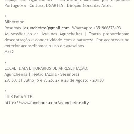
Portuguesa - Cultura, DGARTES - Direção-Geral das Artes.
/
Bilheteira:
Reservas |
aguncheiras@gmail.com
WhatsApp: +351966873493
As sessões ao ar livre nas Aguncheiras | Teatro proporcionam
descontração e conectividade com a natureza. Por acontecer no
exterior aconselhamos o uso de agasalhos.
M/12
/
LOCAL, DATA E HORÁRIOS DE APRESENTAÇÃO:
Aguncheiras | Teatro (Azoia - Sesimbra)
29, 30, 31 Julho, 5 e 7, 26, 27 e 28 de Agosto - 20H30
/
LINK PARA SITE:
https://www.facebook.com/aguncheirascity