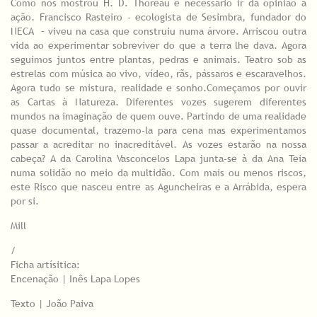
Como nos mostrou H. D. Thoreau é necessário ir da opinião à
ação. Francisco Rasteiro - ecologista de Sesimbra, fundador do
NECA – viveu na casa que construiu numa árvore. Arriscou outra
vida ao experimentar sobreviver do que a terra lhe dava. Agora
seguimos juntos entre plantas, pedras e animais. Teatro sob as
estrelas com música ao vivo, vídeo, rãs, pássaros e escaravelhos.
Agora tudo se mistura, realidade e sonho.Começamos por ouvir
as Cartas à Natureza. Diferentes vozes sugerem diferentes
mundos na imaginação de quem ouve. Partindo de uma realidade
quase documental, trazemo-la para cena mas experimentamos
passar a acreditar no inacreditável. As vozes estarão na nossa
cabeça? A da Carolina Vasconcelos Lapa junta-se à da Ana Teia
numa solidão no meio da multidão. Com mais ou menos riscos,
este Risco que nasceu entre as Aguncheiras e a Arrábida, espera
por si.
Mill
/
Ficha artísitica:
Encenação | Inês Lapa Lopes
Texto | João Paiva