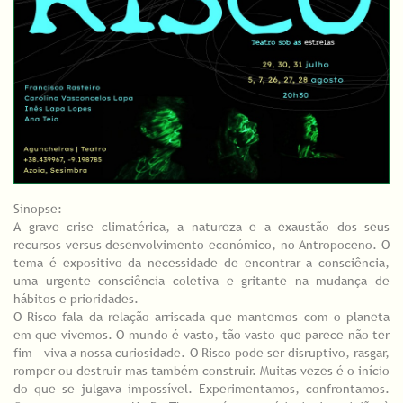
Sinopse:
A grave crise climatérica, a natureza e a exaustão dos seus
recursos versus desenvolvimento económico, no Antropoceno. O
tema é expositivo da necessidade de encontrar a consciência,
uma urgente consciência coletiva e gritante na mudança de
hábitos e prioridades.
O Risco fala da relação arriscada que mantemos com o planeta
em que vivemos. O mundo é vasto, tão vasto que parece não ter
fim - viva a nossa curiosidade. O Risco pode ser disruptivo, rasgar,
romper ou destruir mas também construir. Muitas vezes é o início
do que se julgava impossível. Experimentamos, confrontamos.