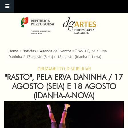
ESTÁ AQUI
Home
»
Noticias
»
Agenda de Eventos
»
"RASTO", pela Erva
Daninha / 17 agosto (Seia) e 18 agosto (Idanha-a-Nova)
CRUZAMENTO DISCIPLINAR
"RASTO", PELA ERVA DANINHA / 17
AGOSTO (SEIA) E 18 AGOSTO
(IDANHA-A-NOVA)