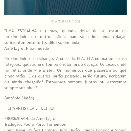
© Artistas Unidos
"UMA ESTRANHA (…) mas, quando deixa de se estar na
proximidade do outro, afinal não se criou uma relação
suficientemente forte, dilui-se em nada.
Arne Lygre, Proximidade
Proximidade é o falhanço. A crise de ELA. ELA coloca em causa
relações, questiona o tempo e relembra o espaço. Os locais onde
foi feliz, onde virá a ser… Os momentos que passaram ou que
ainda virão. E os outros, serão passado, serão futuro, acabaram
ou ainda chegarão? Estaremos sempre juntos ou estaremos
sempre sozinhos?".
(António Simão)
FICHA ARTÍSTICA E TÉCNICA
PROXIMIDADE de Arne Lygre
Tradução: Pedro Porto Fernandes
Com: Isabel Muñoz Cardoso, Rita Durão, Pedro Carraca e Simon