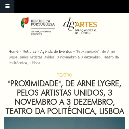
ESTÁ AQUI
Home
»
Noticias
»
Agenda de Eventos
»
"Proximidade", de Arne
Lygre, pelos Artistas Unidos, 3 novembro a 3 dezembro, Teatro da
Politécnica, Lisboa
TEATRO
"PROXIMIDADE", DE ARNE LYGRE,
PELOS ARTISTAS UNIDOS, 3
NOVEMBRO A 3 DEZEMBRO,
TEATRO DA POLITÉCNICA, LISBOA