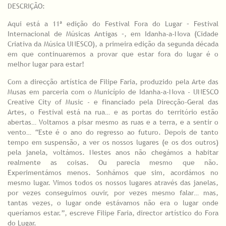
DESCRIÇÃO:
Aqui está a 11ª edição do Festival Fora do Lugar – Festival
Internacional de Músicas Antigas –, em Idanha-a-Nova (Cidade
Criativa da Música UNESCO), a primeira edição da segunda década
em que continuaremos a provar que estar fora do lugar é o
melhor lugar para estar!
Com a direcção artística de Filipe Faria, produzido pela Arte das
Musas em parceria com o Município de Idanha-a-Nova - UNESCO
Creative City of Music - e financiado pela Direcção-Geral das
Artes, o Festival está na rua… e as portas do território estão
abertas… Voltamos a pisar mesmo as ruas e a terra, e a sentir o
vento… “Este é o ano do regresso ao futuro. Depois de tanto
tempo em suspensão, a ver os nossos lugares (e os dos outros)
pela janela, voltámos. Nestes anos não chegámos a habitar
realmente as coisas. Ou parecia mesmo que não.
Experimentámos menos. Sonhámos que sim, acordámos no
mesmo lugar. Vimos todos os nossos lugares através das janelas,
por vezes conseguimos ouvir, por vezes mesmo falar… mas,
tantas vezes, o lugar onde estávamos não era o lugar onde
queríamos estar.”, escreve Filipe Faria, director artístico do Fora
do Lugar.