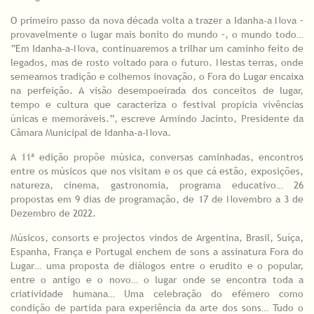
O primeiro passo da nova década volta a trazer a Idanha-a Nova –
provavelmente o lugar mais bonito do mundo –, o mundo todo…
“Em Idanha-a-Nova, continuaremos a trilhar um caminho feito de
legados, mas de rosto voltado para o futuro. Nestas terras, onde
semeamos tradição e colhemos inovação, o Fora do Lugar encaixa
na perfeição. A visão desempoeirada dos conceitos de lugar,
tempo e cultura que caracteriza o festival propicia vivências
únicas e memoráveis.”, escreve Armindo Jacinto, Presidente da
Câmara Municipal de Idanha-a-Nova.
A 11ª edição propõe música, conversas caminhadas, encontros
entre os músicos que nos visitam e os que cá estão, exposições,
natureza, cinema, gastronomia, programa educativo… 26
propostas em 9 dias de programação, de 17 de Novembro a 3 de
Dezembro de 2022.
Músicos, consorts e projectos vindos de Argentina, Brasil, Suíça,
Espanha, França e Portugal enchem de sons a assinatura Fora do
Lugar… uma proposta de diálogos entre o erudito e o popular,
entre o antigo e o novo… o lugar onde se encontra toda a
criatividade humana… Uma celebração do efémero como
condição de partida para experiência da arte dos sons… Tudo o