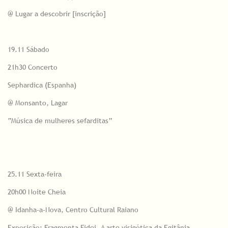
@ Lugar a descobrir [inscrição]
19.11 Sábado
21h30 Concerto
Sephardica (Espanha)
@ Monsanto, Lagar
“Música de mulheres sefarditas”
25.11 Sexta-feira
20h00 Noite Cheia
@ Idanha-a-Nova, Centro Cultural Raiano
Exposição: Fragmenta Fidei. A arte visigótica da Egitânia