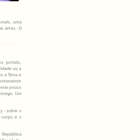
onais, uma
as Artes. O
s portais,
lidade ou a
m a Terra e
nentemente
tomia pouco
entrega. Um
y - sobre o
o corpo é o
 República