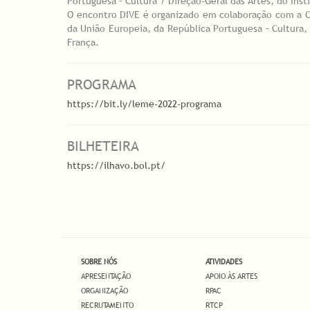
Portuguesa – Cultura / Direção-Geral das Artes, do Ins
O encontro DIVE é organizado em colaboração com a Ci
da União Europeia, da República Portuguesa – Cultura,
França.
PROGRAMA
https://bit.ly/leme-2022-programa
BILHETEIRA
https://ilhavo.bol.pt/
SOBRE NÓS
ATIVIDADES
APRESENTAÇÃO
APOIO ÀS ARTES
ORGANIZAÇÃO
RPAC
RECRUTAMENTO
RTCP