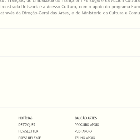
titut Français, do Embaixada de França em Portugal e da Acción Cultura
rcostrada Network e a Acesso Cultura, com o apoio do programa Euro
 através da Direção-Geral das Artes, e do Ministério da Cultura e Com
NOTÍCIAS
BALCÃO ARTES
DESTAQUES
PROCURO APOIO
NEWSLETTER
PEDI APOIO
PRESS RELEASE
TENHO APOIO