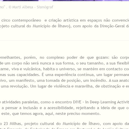
no" . © Martí Albesa - Sismògraf
 circo contemporâneo e criação artística em espaços não convenci
rojeto cultural do Município de Ílhavo), com apoio da Direção-Geral d
semelhantes, porém, no complexo poder de que gozam: são corpo
e um corpo não será nunca a sua forma, o seu tamanho, a sua flexibi
 carne, viva e vulcânica, habita o universo, se mantém em contacto co
 nas suas capacidades. É uma experiência contínua, um lugar perma
uivo, um manifesto, uma tomada de posição, um incêndio. A sua ana
uma revolução. Um lugar de violência e maravilha, de obstinação e 
 atividades paralelas, como o encontro DIVE – In Deep Learning Activit
a pensar a inclusão e a acessibilidade, rejeitando a ideia de que 
e este, que temos agora, aqui, neste preciso momento.
23 Milhas, projeto cultural do Município de Ílhavo, com apoio da