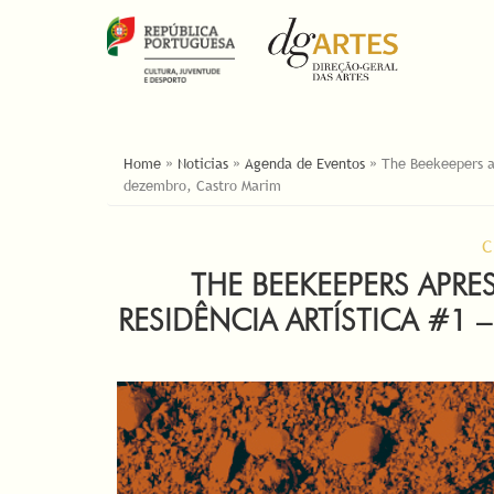
ESTÁ AQUI
Home
»
Noticias
»
Agenda de Eventos
»
The Beekeepers a
dezembro, Castro Marim
C
THE BEEKEEPERS APRE
RESIDÊNCIA ARTÍSTICA #1