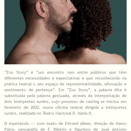
“Zoo Story” é “um encontro raro entre públicos que têm
diferentes necessidades e expectativas e que reconhecerão na
prática teatral o seu espaço de representatividade, afirmação e
sentimento de pertença”. Em “Zoo Story”, a palavra dita é
substituída pela palavra gestuada, através da interpretação de
dois intérpretes surdos, cujo processo de casting se iniciou em
fevereiro de 2022, numa oficina teatral dirigida a intérpretes
surdos, realizada no Teatro Nacional D. Maria II.
O espetáculo ― com texto de Edward Albee, direção de Marco
Paiva, cenografia de F. Ribeiro e figurinos de José António