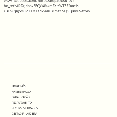
www.facebook.com/hoteleuropatheatre/?
hc_ref=ARSXjdnavFFQYs8MxmSXlzWTZZDoe1s-
C3LnCqigoM0ldJT2iTXrlv-K0E31ms57-Q8&pnref=story
SOBRE NÓS
APRESENTAÇÃO
ORGANIZAÇÃO
RECRUTAMENTO
RECURSOS HUMANOS
GESTÃO FINANCEIRA