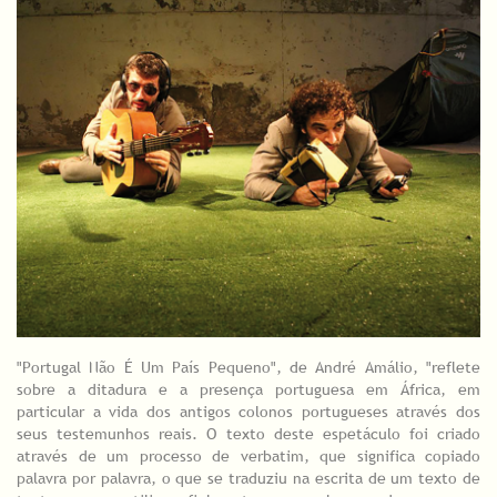
"Portugal Não É Um País Pequeno", de André Amálio, "reflete
sobre a ditadura e a presença portuguesa em África, em
particular a vida dos antigos colonos portugueses através dos
seus testemunhos reais. O texto deste espetáculo foi criado
através de um processo de verbatim, que significa copiado
palavra por palavra, o que se traduziu na escrita de um texto de