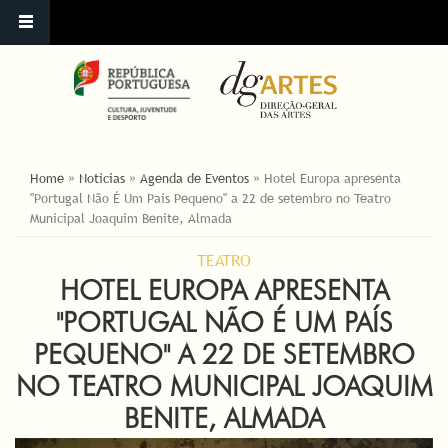
ESTÁ AQUI
Home
»
Noticias
»
Agenda de Eventos
»
Hotel Europa apresenta
"Portugal Não É Um País Pequeno" a 22 de setembro no Teatro
Municipal Joaquim Benite, Almada
TEATRO
HOTEL EUROPA APRESENTA
"PORTUGAL NÃO É UM PAÍS
PEQUENO" A 22 DE SETEMBRO
NO TEATRO MUNICIPAL JOAQUIM
BENITE, ALMADA