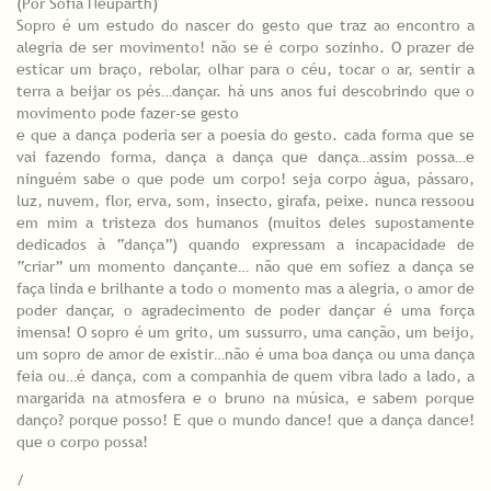
(Por Sofia Neuparth)
Sopro é um estudo do nascer do gesto que traz ao encontro a
alegria de ser movimento! não se é corpo sozinho. O prazer de
esticar um braço, rebolar, olhar para o céu, tocar o ar, sentir a
terra a beijar os pés…dançar. há uns anos fui descobrindo que o
movimento pode fazer-se gesto
e que a dança poderia ser a poesia do gesto. cada forma que se
vai fazendo forma, dança a dança que dança…assim possa…e
ninguém sabe o que pode um corpo! seja corpo água, pássaro,
luz, nuvem, flor, erva, som, insecto, girafa, peixe. nunca ressoou
em mim a tristeza dos humanos (muitos deles supostamente
dedicados à “dança”) quando expressam a incapacidade de
“criar” um momento dançante… não que em sofiez a dança se
faça linda e brilhante a todo o momento mas a alegria, o amor de
poder dançar, o agradecimento de poder dançar é uma força
imensa! O sopro é um grito, um sussurro, uma canção, um beijo,
um sopro de amor de existir…não é uma boa dança ou uma dança
feia ou…é dança, com a companhia de quem vibra lado a lado, a
margarida na atmosfera e o bruno na música, e sabem porque
danço? porque posso! E que o mundo dance! que a dança dance!
que o corpo possa!
/