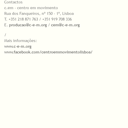
Contactos
c.em - centro em movimento
Rua dos Fanqueiros, nº 150 - 1º, Lisboa
T. +351 218 871 763 / +351 919 708 336
E.
producao@c-e-m.org
/
cem@c-e-m.org
/
Mais informações:
www.c-e-m.org
www.facebook.com/centroemmovimentolisboa/