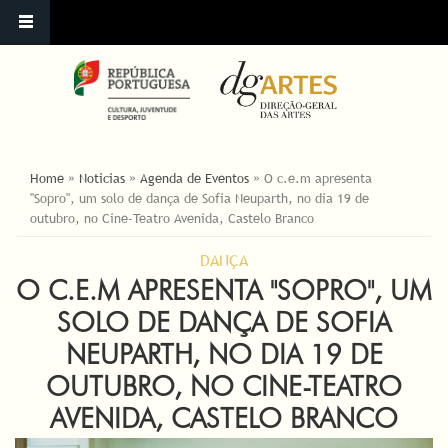
ESTÁ AQUI
Home
»
Noticias
»
Agenda de Eventos
»
O c.e.m apresenta
"Sopro", um solo de dança de Sofia Neuparth, no dia 19 de
outubro, no Cine-Teatro Avenida, Castelo Branco
DANÇA
O C.E.M APRESENTA "SOPRO", UM
SOLO DE DANÇA DE SOFIA
NEUPARTH, NO DIA 19 DE
OUTUBRO, NO CINE-TEATRO
AVENIDA, CASTELO BRANCO