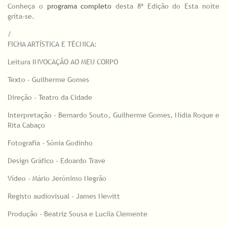
Conheça o
programa completo
desta 8ª Edição do Esta noite
grita-se.
/
FICHA ARTÍSTICA E TÉCNICA:
Leitura INVOCAÇÃO AO MEU CORPO
Texto - Guilherme Gomes
Direção - Teatro da Cidade
Interpretação - Bernardo Souto, Guilherme Gomes, Nídia Roque e
Rita Cabaço
​Fotografia - Sónia Godinho
​Design Gráfico - Edoardo Trave​
Vídeo - Mário Jerónimo Negrão
Registo audiovisual - James Newitt
Produção - Beatriz Sousa e Lucila Clemente