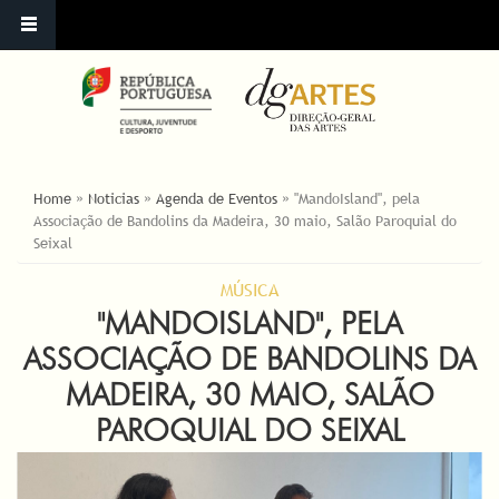
ESTÁ AQUI
Home
»
Noticias
»
Agenda de Eventos
»
"MandoIsland", pela
Associação de Bandolins da Madeira, 30 maio, Salão Paroquial do
Seixal
MÚSICA
"MANDOISLAND", PELA
ASSOCIAÇÃO DE BANDOLINS DA
MADEIRA, 30 MAIO, SALÃO
PAROQUIAL DO SEIXAL