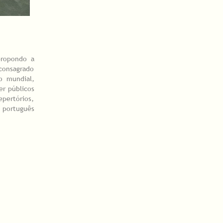
propondo a
consagrado
o mundial,
er públicos
epertórios,
a português