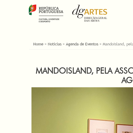
ESTÁ AQUI
Home
»
Noticias
»
Agenda de Eventos
»
MandoIsland, pel
MANDOISLAND, PELA ASS
AG