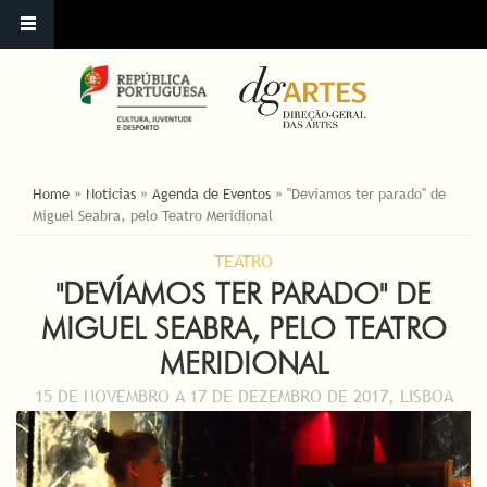
ESTÁ AQUI
Home
»
Noticias
»
Agenda de Eventos
»
"Devíamos ter parado" de
Miguel Seabra, pelo Teatro Meridional
TEATRO
"DEVÍAMOS TER PARADO" DE
MIGUEL SEABRA, PELO TEATRO
MERIDIONAL
15 DE NOVEMBRO A 17 DE DEZEMBRO DE 2017, LISBOA