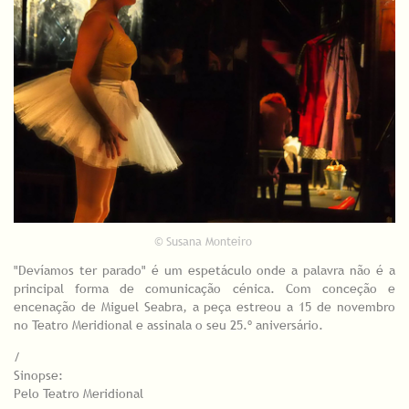
© Susana Monteiro
"Devíamos ter parado" é um espetáculo onde a palavra não é a
principal forma de comunicação cénica. Com conceção e
encenação de Miguel Seabra, a peça estreou a 15 de novembro
no Teatro Meridional e assinala o seu 25.º aniversário.
/
Sinopse:
Pelo Teatro Meridional