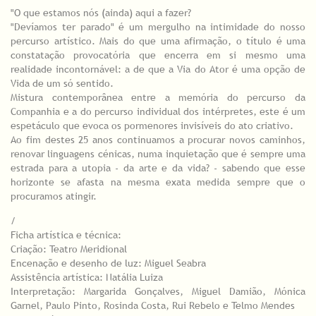
"O que estamos nós (ainda) aqui a fazer?
"Devíamos ter parado" é um mergulho na intimidade do nosso
percurso artístico. Mais do que uma afirmação, o título é uma
constatação provocatória que encerra em si mesmo uma
realidade incontornável: a de que a Via do Ator é uma opção de
Vida de um só sentido.
Mistura contemporânea entre a memória do percurso da
Companhia e a do percurso individual dos intérpretes, este é um
espetáculo que evoca os pormenores invisíveis do ato criativo.
Ao fim destes 25 anos continuamos a procurar novos caminhos,
renovar linguagens cénicas, numa inquietação que é sempre uma
estrada para a utopia - da arte e da vida? - sabendo que esse
horizonte se afasta na mesma exata medida sempre que o
procuramos atingir.
/
Ficha artística e técnica:
Criação: Teatro Meridional
Encenação e desenho de luz: Miguel Seabra
Assistência artística: Natália Luiza
Interpretação: Margarida Gonçalves, Miguel Damião, Mónica
Garnel, Paulo Pinto, Rosinda Costa, Rui Rebelo e Telmo Mendes