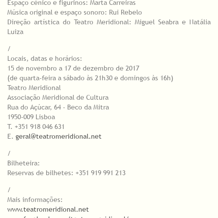
Espaço cénico e figurinos: Marta Carreiras
Música original e espaço sonoro: Rui Rebelo
Direção artística do Teatro Meridional: Miguel Seabra e Natália
Luiza
/
Locais, datas e horários:
15 de novembro a 17 de dezembro de 2017
(de quarta-feira a sábado às 21h30 e domingos às 16h)
Teatro Meridional
Associação Meridional de Cultura
Rua do Açúcar, 64 - Beco da Mitra
1950-009 Lisboa
T. +351 918 046 631
E.
geral@teatromeridional.net
/
Bilheteira:
Reservas de bilhetes: +351 919 991 213
/
Mais informações:
www.teatromeridional.net