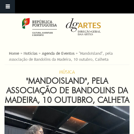
ESTÁ AQUI
Home
»
Noticias
»
Agenda de Eventos
»
"MandoIsland", pela
Associação de Bandolins da Madeira, 10 outubro, Calheta
MÚSICA
"MANDOISLAND", PELA
ASSOCIAÇÃO DE BANDOLINS DA
MADEIRA, 10 OUTUBRO, CALHETA