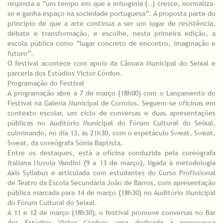
resposta a “um tempo em que a misoginia (…) cresce, normaliza-
se e ganha espaço na sociedade portuguesa”. A proposta parte do
princípio de que a arte continua a ser um lugar de resistência,
debate e transformação, e escolhe, nesta primeira edição, a
escola pública como “lugar concreto de encontro, imaginação e
futuro”.
O festival acontece com apoio da Câmara Municipal do Seixal e
parceria dos Estúdios Victor Córdon.
Programação do Festival
A programação abre a 7 de março (18h00) com o Lançamento do
Festival na Galeria Municipal de Corroios. Seguem-se oficinas em
contexto escolar, um ciclo de conversas e duas apresentações
públicas no Auditório Municipal do Fórum Cultural do Seixal,
culminando, no dia 13, às 21h30, com o espetáculo Sweat, Sweat,
Sweat, da coreógrafa Sónia Baptista.
Entre os destaques, está a oficina conduzida pela coreógrafa
italiana Nuvola Vandini (9 a 13 de março), ligada à metodologia
Axis Syllabus e articulada com estudantes do Curso Profissional
de Teatro da Escola Secundária João de Barros, com apresentação
pública marcada para 14 de março (18h30) no Auditório Municipal
do Fórum Cultural do Seixal.
A 11 e 12 de março (18h30), o festival promove conversas no Bar
dos Estúdios Victor Córdon: uma dedicada à menopausa