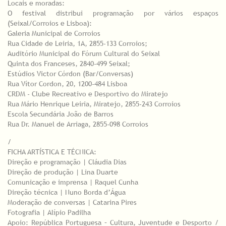
Locais e moradas:
O festival distribui programação por vários espaços
(Seixal/Corroios e Lisboa):
Galeria Municipal de Corroios
Rua Cidade de Leiria, 1A, 2855-133 Corroios;
Auditório Municipal do Fórum Cultural do Seixal
Quinta dos Franceses, 2840-499 Seixal;
Estúdios Victor Córdon (Bar/Conversas)
Rua Vítor Cordon, 20, 1200-484 Lisboa
CRDM - Clube Recreativo e Desportivo do Miratejo
Rua Mário Henrique Leiria, Miratejo, 2855-243 Corroios
Escola Secundária João de Barros
Rua Dr. Manuel de Arriaga, 2855-098 Corroios
/
FICHA ARTÍSTICA E TÉCNICA:
Direção e programação | Cláudia Dias
Direção de produção | Lina Duarte
Comunicação e imprensa | Raquel Cunha
Direção técnica | Nuno Borda d’Água
Moderação de conversas | Catarina Pires
Fotografia | Alípio Padilha
Apoio: República Portuguesa – Cultura, Juventude e Desporto /