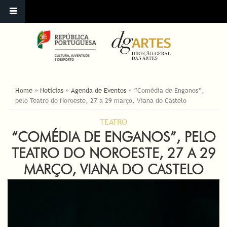
ESTÁ AQUI
Home
»
Noticias
»
Agenda de Eventos
»
“Comédia de Enganos”,
pelo Teatro do Noroeste, 27 a 29 março, Viana do Castelo
TEATRO
“COMÉDIA DE ENGANOS”, PELO
TEATRO DO NOROESTE, 27 A 29
MARÇO, VIANA DO CASTELO