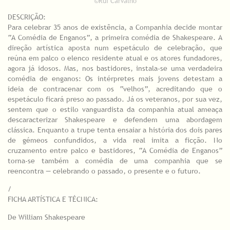
©Rui Carvalho
DESCRIÇÃO:
Para celebrar 35 anos de existência, a Companhia decide montar
“A Comédia de Enganos”, a primeira comédia de Shakespeare. A
direção artística aposta num espetáculo de celebração, que
reúna em palco o elenco residente atual e os atores fundadores,
agora já idosos. Mas, nos bastidores, instala-se uma verdadeira
comédia de enganos: Os intérpretes mais jovens detestam a
ideia de contracenar com os “velhos”, acreditando que o
espetáculo ficará preso ao passado. Já os veteranos, por sua vez,
sentem que o estilo vanguardista da companhia atual ameaça
descaracterizar Shakespeare e defendem uma abordagem
clássica. Enquanto a trupe tenta ensaiar a história dos dois pares
de gémeos confundidos, a vida real imita a ficção. No
cruzamento entre palco e bastidores, “A Comédia de Enganos”
torna-se também a comédia de uma companhia que se
reencontra — celebrando o passado, o presente e o futuro.
/
FICHA ARTÍSTICA E TÉCNICA:
De William Shakespeare