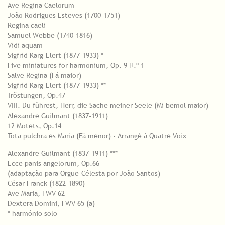
Ave Regina Caelorum
João Rodrigues Esteves (1700-1751)
Regina caeli
Samuel Webbe (1740-1816)
Vidi aquam
Sigfrid Karg-Elert (1877-1933) *
Five miniatures for harmonium, Op. 9 N.º 1
Salve Regina (Fá maior)
Sigfrid Karg-Elert (1877-1933) **
Tröstungen, Op.47
VIII. Du führest, Herr, die Sache meiner Seele (Mi bemol maior)
Alexandre Guilmant (1837-1911)
12 Motets, Op.14
Tota pulchra es Maria (Fá menor) - Arrangé à Quatre Voix
Alexandre Guilmant (1837-1911) ***
Ecce panis angelorum, Op.66
(adaptação para Orgue-Célesta por João Santos)
César Franck (1822-1890)
Ave Maria, FWV 62
Dextera Domini, FWV 65 (a)
* harmónio solo