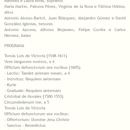
Ramírez e Laura Rivas, sopranos
María Martín, Paloma Pérez, Virginia de la Rosa e Fátima Urbina,
altos
Antonio Alonso-Bartol, Juan Blázquez, Alejandro Gómez e David
González-Iglesias, tenores
Antonio Azcona, Alfonso Bejarano, Felipe Corrêa e Carlos
Herranz, baixo
PROGRAMA
Tomás Luis de Victoria (1548-1611)
Vere languores nostros, a 4
Officium defunctorum sex vocibus (1605):
- Lectio: Taedet animam meam, a 4
- Introitus: Requiem aeternam
- Kyrie
- Graduale: Requiem aeternam
Cristóbal de Morales (1500-1553)
Circumdederunt me, a 5
Tomás Luis de Victoria
Officium defunctorum sex vocibus:
- Offertorium: Domine Jesu Christe
- Sanctus - Benedictus