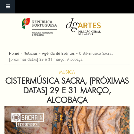
ESTÁ AQUI
Home
»
Noticias
»
Agenda de Eventos
»
Cistermúsica Sacra,
[próximas datas] 29 e 31 março, Alcobaça
MÚSICA
CISTERMÚSICA SACRA, [PRÓXIMAS
DATAS] 29 E 31 MARÇO,
ALCOBAÇA