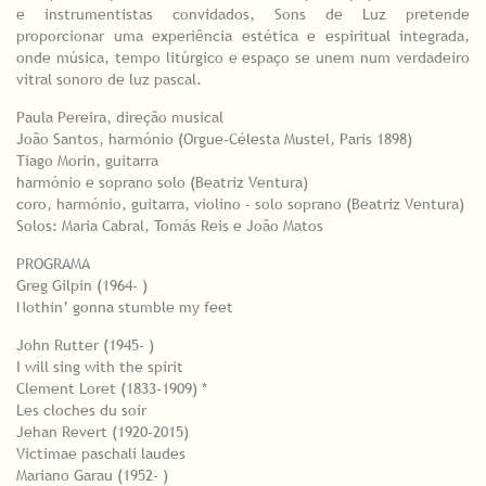
e instrumentistas convidados, Sons de Luz pretende
proporcionar uma experiência estética e espiritual integrada,
onde música, tempo litúrgico e espaço se unem num verdadeiro
vitral sonoro de luz pascal.
Paula Pereira, direção musical
João Santos, harmónio (Orgue-Célesta Mustel, Paris 1898)
Tiago Morin, guitarra
harmónio e soprano solo (Beatriz Ventura)
coro, harmónio, guitarra, violino - solo soprano (Beatriz Ventura)
Solos: Maria Cabral, Tomás Reis e João Matos
PROGRAMA
Greg Gilpin (1964- )
Nothin’ gonna stumble my feet
John Rutter (1945- )
I will sing with the spirit
Clement Loret (1833-1909) *
Les cloches du soir
Jehan Revert (1920-2015)
Victimae paschali laudes
Mariano Garau (1952- )