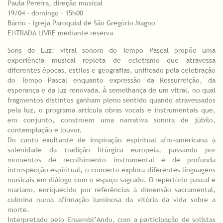
Paula Pereira, direção musical
19/04 · domingo · 15h00
Bárrio · Igreja Paroquial de São Gregório Magno
ENTRADA LIVRE mediante reserva
Sons de Luz: vitral sonoro do Tempo Pascal propõe uma
experiência musical repleta de ecletismo que atravessa
diferentes épocas, estilos e geografias, unificado pela celebração
do Tempo Pascal enquanto expressão da Ressurreição, da
esperança e da luz renovada. À semelhança de um vitral, no qual
fragmentos distintos ganham pleno sentido quando atravessados
pela luz, o programa articula obras vocais e instrumentais que,
em conjunto, constroem uma narrativa sonora de júbilo,
contemplação e louvor.
Do canto exultante de inspiração espiritual afro-americana à
solenidade da tradição litúrgica europeia, passando por
momentos de recolhimento instrumental e de profunda
introspecção espiritual, o concerto explora diferentes linguagens
musicais em diálogo com o espaço sagrado. O repertório pascal e
mariano, enriquecido por referências à dimensão sacramental,
culmina numa afirmação luminosa da vitória da vida sobre a
morte.
Interpretado pelo Ensembl’Ando, com a participação de solistas