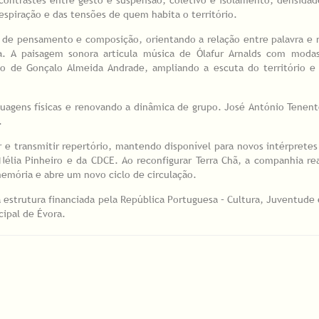
espiração e das tensões de quem habita o território.
 de pensamento e composição, orientando a relação entre palavra e
na. A paisagem sonora articula música de Ólafur Arnalds com moda
o de Gonçalo Almeida Andrade, ampliando a escuta do território e 
nguagens físicas e renovando a dinâmica de grupo. José António Tenent
.
 e transmitir repertório, mantendo disponível para novos intérpretes
 Nélia Pinheiro e da CDCE. Ao reconfigurar Terra Chã, a companhia r
memória e abre um novo ciclo de circulação.
strutura financiada pela República Portuguesa – Cultura, Juventude
cipal de Évora.