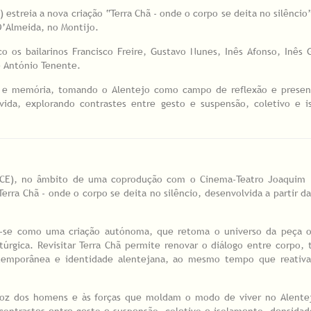
treia a nova criação “Terra Chã - onde o corpo se deita no silêncio”
D’Almeida, no Montijo.
 os bailarinos Francisco Freire, Gustavo Nunes, Inês Afonso, Inês G
é António Tenente.
rio e memória, tomando o Alentejo como campo de reflexão e presen
ida, explorando contrastes entre gesto e suspensão, coletivo e i
CE), no âmbito de uma coprodução com o Cinema-Teatro Joaquim 
Terra Chã - onde o corpo se deita no silêncio, desenvolvida a partir da
-se como uma criação autónoma, que retoma o universo da peça or
rgica. Revisitar Terra Chã permite renovar o diálogo entre corpo, t
ntemporânea e identidade alentejana, ao mesmo tempo que reativ
 voz dos homens e às forças que moldam o modo de viver no Alentej
e contrastes entre gesto e suspensão, coletivo e isolamento, densidad