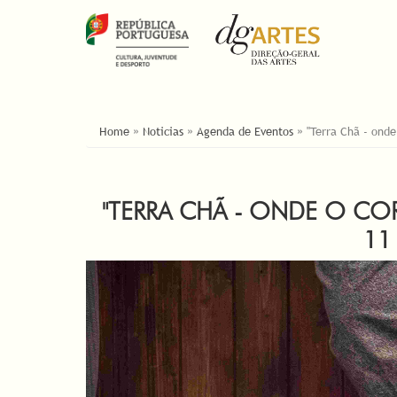
ESTÁ AQUI
Home
»
Noticias
»
Agenda de Eventos
»
"Terra Chã - onde
"TERRA CHÃ - ONDE O COR
11