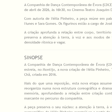
A Companhia de Dança Contemporânea de Évora (CDCE) es
de abril de 2026, às 16h30, no Cinema-Teatro Joaquim 
Com autoria de Nélia Pinheiro, a peça reúne em palco
Nunes e Sara Gomes. Os figurinos estão a cargo de Jos
A criação aprofunda a relação entre corpo, territó
preserva a atenção à terra, à voz e aos modos de v
densidade rítmica e vagar.
SINOPSE
A Companhia de Dança Contemporânea de Évora (CD
estreia, no Montijo, a nova criação de Nélia Pinheiro, 
Chã, criada em 2016.
Mais do que uma reposição, esta nova etapa assume
reorganiza numa nova estrutura coreográfica e dramatú
memória, aprofundando a relação entre criação co
marcante no percurso da companhia.
A peça preserva o seu núcleo: a atenção à terra, à
coreográfico de Nélia Pinheiro constrói-se a partir d