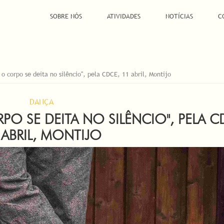
SOBRE NÓS
ATIVIDADES
NOTÍCIAS
C
 o corpo se deita no silêncio", pela CDCE, 11 abril, Montijo
DANÇA
PO SE DEITA NO SILÊNCIO", PELA C
 ABRIL, MONTIJO