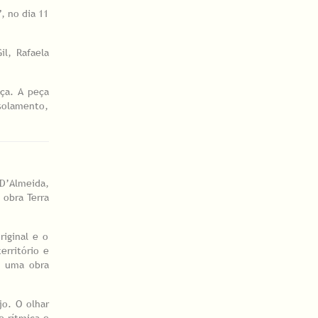
, no dia 11
il, Rafaela
ça. A peça
solamento,
D’Almeida,
 obra Terra
iginal e o
erritório e
a uma obra
o. O olhar
e rítmica e