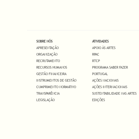
SOBRE NÓS
ATIVIDADES
APRESENTAÇÃO
APOIO ÀS ARTES
ORGANIZAÇÃO
RPAC
RECRUTAMENTO
RTCP
RECURSOS HUMANOS
PROGRAMA SABER FAZER
GESTÃO FINANCEIRA
PORTUGAL
INSTRUMENTOS DE GESTÃO
AÇÕES NACIONAIS
CUMPRIMENTO NORMATIVO
AÇÕES INTERNACIONAIS
TRANSPARÊNCIA
SUSTENTABILIDADE NAS ARTES
LEGISLAÇÃO
EDIÇÕES